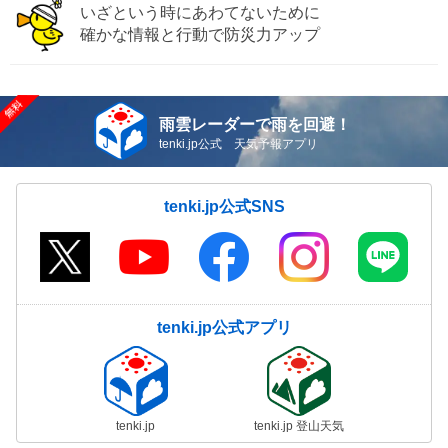
いざという時にあわてないために
確かな情報と行動で防災力アップ
雨雲レーダーで雨を回避！
tenki.jp公式 天気予報アプリ
tenki.jp公式SNS
tenki.jp公式アプリ
tenki.jp
tenki.jp 登山天気