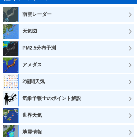
雨雲レーダー
天気図
PM2.5分布予測
アメダス
2週間天気
気象予報士のポイント解説
世界天気
地震情報