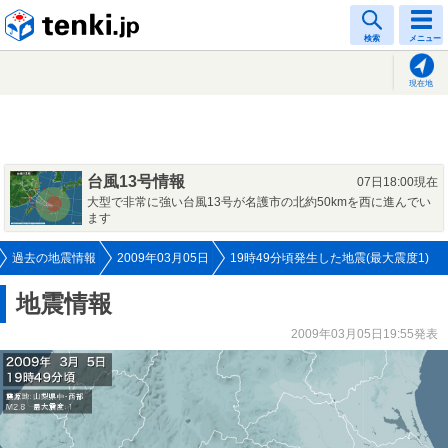
tenki.jp
検索
メニュー
現在地
台風13号情報
07日18:00現在
大型で非常に強い台風13号が名護市の北約50kmを西に進んでい
ます
過去の地震情報
2009年03月05日
19時49分頃発生した地震(最大震度1)
地震情報
2009年03月05日19:55発表