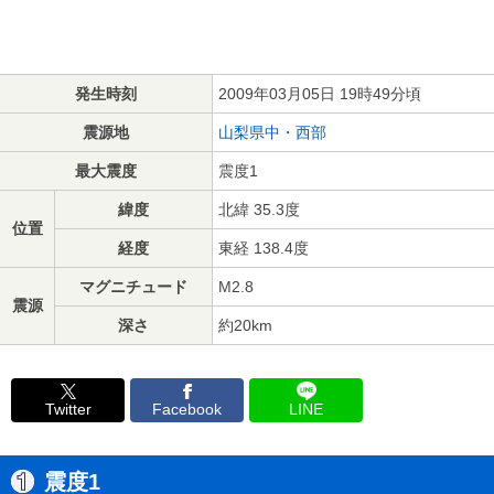
発生時刻
2009年03月05日 19時49分頃
震源地
山梨県中・西部
最大震度
震度1
緯度
北緯 35.3度
位置
経度
東経 138.4度
マグニチュード
M2.8
震源
深さ
約20km
Twitter
Facebook
LINE
震度1