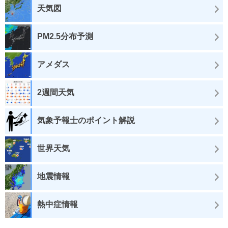
天気図
PM2.5分布予測
アメダス
2週間天気
気象予報士のポイント解説
世界天気
地震情報
熱中症情報