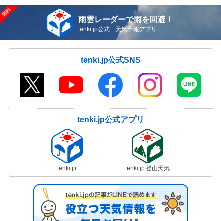
雨雲レーダーで雨を回避！
tenki.jp公式 天気予報アプリ
tenki.jp公式SNS
tenki.jp公式アプリ
tenki.jp
tenki.jp 登山天気