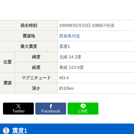
発生時刻
2009年02月23日 03時57分頃
震源地
西表島付近
最大震度
震度1
緯度
北緯 24.2度
位置
経度
東経 123.9度
マグニチュード
M3.4
震源
深さ
約10km
Twitter
Facebook
LINE
震度1