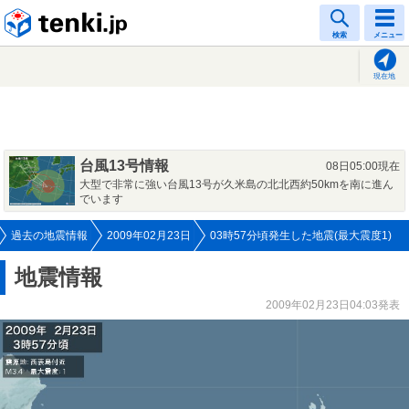
tenki.jp
検索
メニュー
現在地
台風13号情報
08日05:00現在
大型で非常に強い台風13号が久米島の北北西約50kmを南に進ん
でいます
過去の地震情報
2009年02月23日
03時57分頃発生した地震(最大震度1)
地震情報
2009年02月23日04:03発表