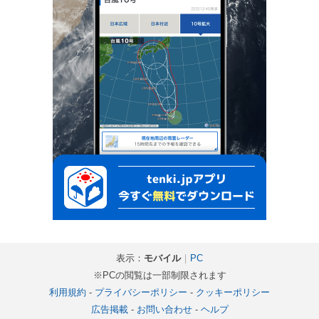
表示：
モバイル
｜
PC
※PCの閲覧は一部制限されます
利用規約
-
プライバシーポリシー
-
クッキーポリシー
広告掲載
-
お問い合わせ
-
ヘルプ