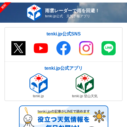
雨雲レーダーで雨を回避！
tenki.jp公式 天気予報アプリ
tenki.jp公式SNS
tenki.jp公式アプリ
tenki.jp
tenki.jp 登山天気