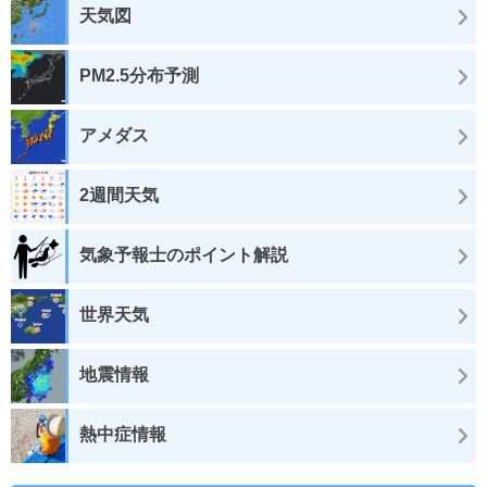
天気図
PM2.5分布予測
アメダス
2週間天気
気象予報士のポイント解説
世界天気
地震情報
熱中症情報