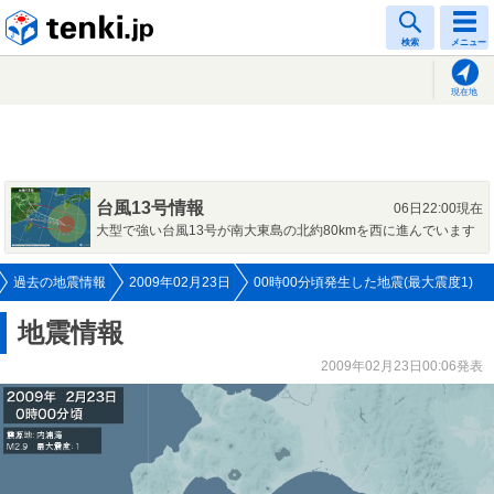
tenki.jp
検索
メニュー
現在地
台風13号情報
06日22:00現在
大型で強い台風13号が南大東島の北約80kmを西に進んでいます
過去の地震情報
2009年02月23日
00時00分頃発生した地震(最大震度1)
地震情報
2009年02月23日00:06発表