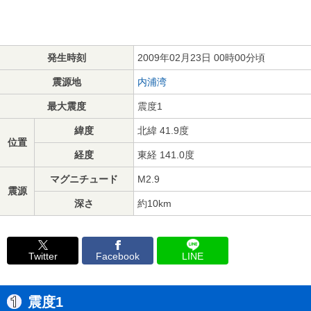
発生時刻
2009年02月23日 00時00分頃
震源地
内浦湾
最大震度
震度1
緯度
北緯 41.9度
位置
経度
東経 141.0度
マグニチュード
M2.9
震源
深さ
約10km
Twitter
Facebook
LINE
震度1