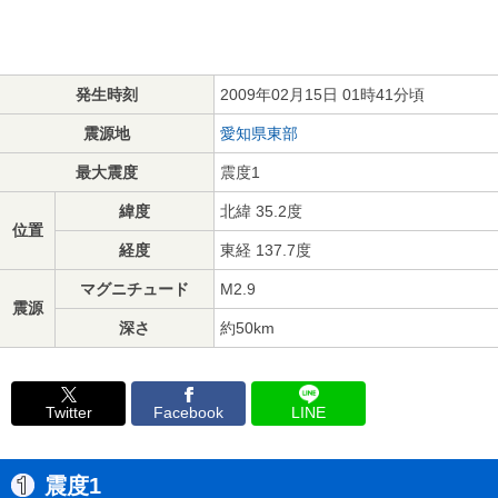
発生時刻
2009年02月15日 01時41分頃
震源地
愛知県東部
最大震度
震度1
緯度
北緯 35.2度
位置
経度
東経 137.7度
マグニチュード
M2.9
震源
深さ
約50km
Twitter
Facebook
LINE
震度1