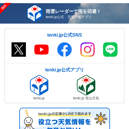
雨雲レーダーで雨を回避！
tenki.jp公式 天気予報アプリ
tenki.jp公式SNS
tenki.jp公式アプリ
tenki.jp
tenki.jp 登山天気