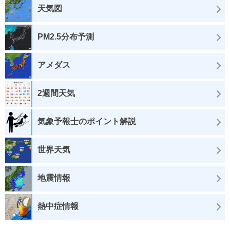
天気図
PM2.5分布予測
アメダス
2週間天気
気象予報士のポイント解説
世界天気
地震情報
熱中症情報