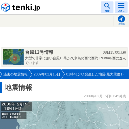
tenki.jp
検索
メニュー
現在地
台風13号情報
08日15:00現在
大型で非常に強い台風13号が久米島の西北西約170kmを西に進ん
でいます
過去の地震情報
2009年02月15日
01時41分頃発生した地震(最大震度1)
地震情報
2009年02月15日01:45発表