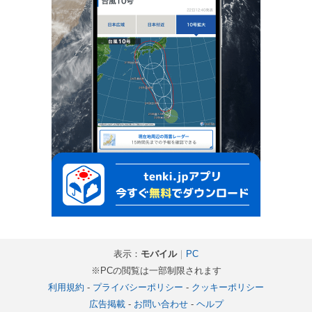
表示：
モバイル
｜
PC
※PCの閲覧は一部制限されます
利用規約
-
プライバシーポリシー
-
クッキーポリシー
広告掲載
-
お問い合わせ
-
ヘルプ