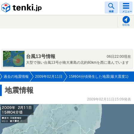
tenki.jp
検索
メニュー
現在地
台風13号情報
06日22:00現在
大型で強い台風13号が南大東島の北約80kmを西に進んでいます
過去の地震情報
2009年02月11日
15時04分頃発生した地震(最大震度1)
地震情報
2009年02月11日15:09発表