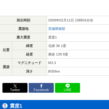
発生時刻
2009年02月11日 15時04分頃
震源地
茨城県南部
最大震度
震度1
緯度
北緯 36.1度
位置
経度
東経 139.9度
マグニチュード
M3.3
震源
深さ
約50km
Twitter
Facebook
LINE
震度1