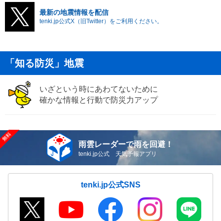
最新の地震情報を配信
tenki.jp公式X（旧Twitter）をご利用ください。
「知る防災」地震
いざという時にあわてないために
確かな情報と行動で防災力アップ
雨雲レーダーで雨を回避！
tenki.jp公式 天気予報アプリ
tenki.jp公式SNS