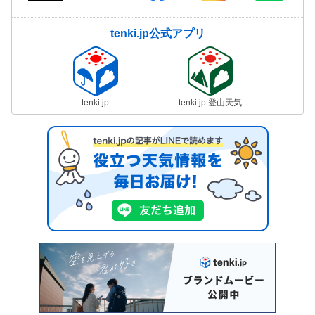
tenki.jp公式アプリ
tenki.jp
tenki.jp 登山天気