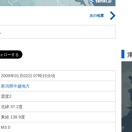
次の地震
。
2009年01月02日 07時15分頃
新潟県中越地方
震度2
北緯 37.2度
東経 138.9度
M3.0