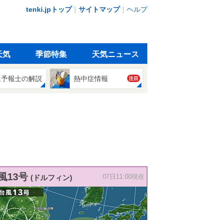
tenki.jpトップ
｜
サイトマップ
｜
ヘルプ
天気
季節特集
天気ニュース
象予報士の解説
熱中症情報
注目
風13号
(ドルフィン)
07日11:00現在