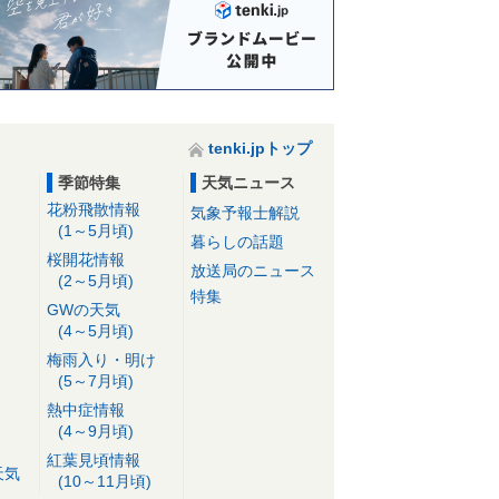
tenki.jpトップ
季節特集
天気ニュース
花粉飛散情報
気象予報士解説
(1～5月頃)
暮らしの話題
桜開花情報
放送局のニュース
(2～5月頃)
特集
GWの天気
(4～5月頃)
梅雨入り・明け
(5～7月頃)
熱中症情報
(4～9月頃)
紅葉見頃情報
天気
(10～11月頃)