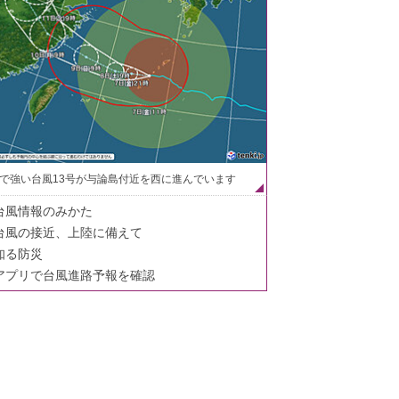
で強い台風13号が与論島付近を西に進んでいます
台風情報のみかた
台風の接近、上陸に備えて
知る防災
アプリで台風進路予報を確認