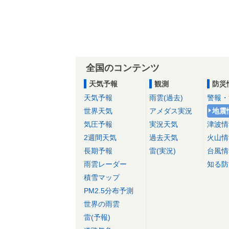
全国のコンテンツ
天気予報
観測
防災
天気予報
雨雲(過去)
警報・
世界天気
アメダス実況
地震
気圧予報
実況天気
津波情
2週間天気
過去天気
火山情
長期予報
雷(実況)
台風情
雨雲レーダー
知る防
積雪マップ
PM2.5分布予測
世界の雨雲
雷(予報)