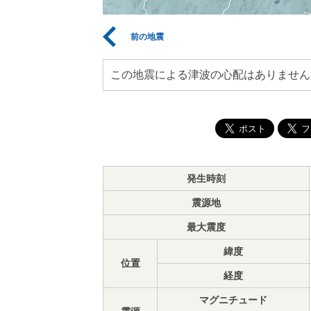
前の地震
この地震による津波の心配はありません
発生時刻
震源地
最大震度
緯度
位置
経度
マグニチュード