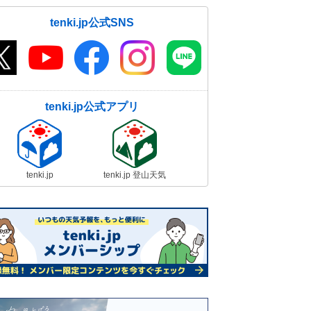
tenki.jp公式SNS
tenki.jp公式アプリ
tenki.jp
tenki.jp 登山天気