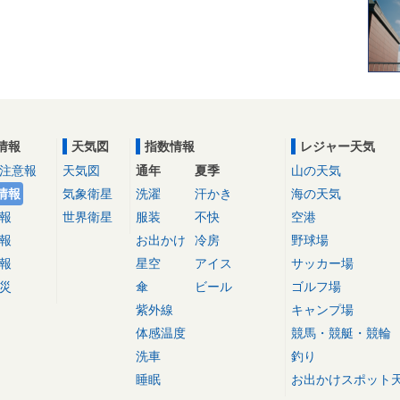
情報
天気図
指数情報
レジャー天気
注意報
天気図
通年
夏季
山の天気
情報
気象衛星
洗濯
汗かき
海の天気
報
世界衛星
服装
不快
空港
報
お出かけ
冷房
野球場
報
星空
アイス
サッカー場
災
傘
ビール
ゴルフ場
紫外線
キャンプ場
体感温度
競馬・競艇・競輪
洗車
釣り
睡眠
お出かけスポット