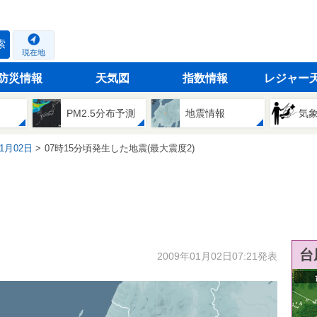
索
現在地
防災情報
天気図
指数情報
レジャー
PM2.5分布予測
地震情報
気
01月02日
07時15分頃発生した地震(最大震度2)
台
2009年01月02日07:21発表