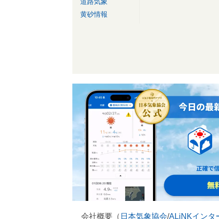
道路気象
黄砂情報
会社概要（
日本気象協会
/
ALiNKイン