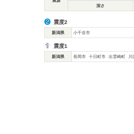
震源
深さ
震度2
新潟県
小千谷市
震度1
新潟県
長岡市
十日町市
出雲崎町
川