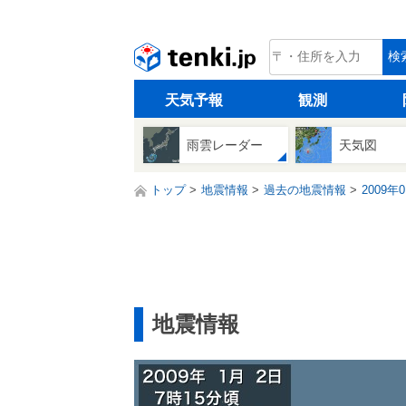
tenki.jp
検
天気予報
観測
雨雲レーダー
天気図
トップ
地震情報
過去の地震情報
2009年
地震情報