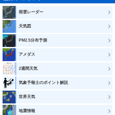
雨雲レーダー
天気図
PM2.5分布予測
アメダス
2週間天気
気象予報士のポイント解説
世界天気
地震情報