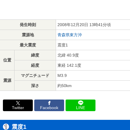
発生時刻
2008年12月20日 13時41分頃
震源地
青森県東方沖
最大震度
震度1
緯度
北緯 40.9度
位置
経度
東経 142.1度
マグニチュード
M3.9
震源
深さ
約50km
Twitter
Facebook
LINE
震度1