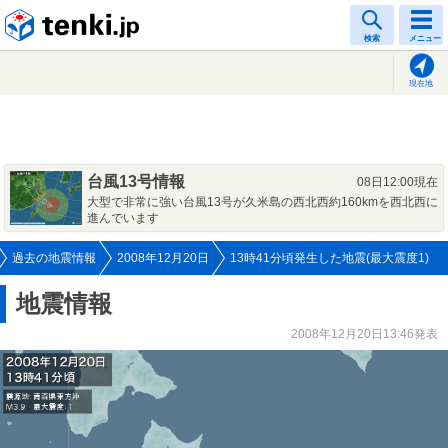
tenki.jp
検索
メニュー
現在地
台風13号情報
08日12:00現在
大型で非常に強い台風13号が久米島の西北西約160kmを西北西に
進んでいます
過去の地震情報
2008年12月20日
13時41分頃発生した地震(最大震度1)
地震情報
2008年12月20日13:46発表