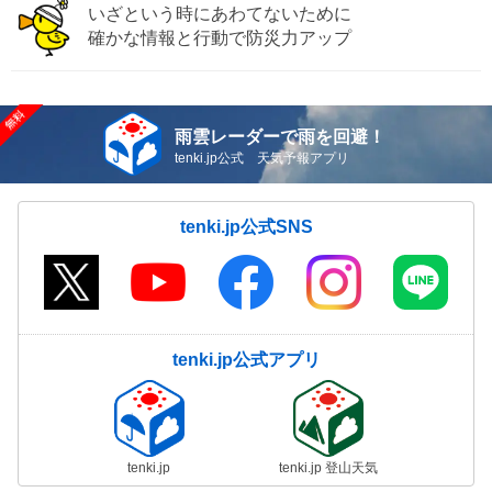
いざという時にあわてないために
確かな情報と行動で防災力アップ
雨雲レーダーで雨を回避！
tenki.jp公式 天気予報アプリ
tenki.jp公式SNS
tenki.jp公式アプリ
tenki.jp
tenki.jp 登山天気