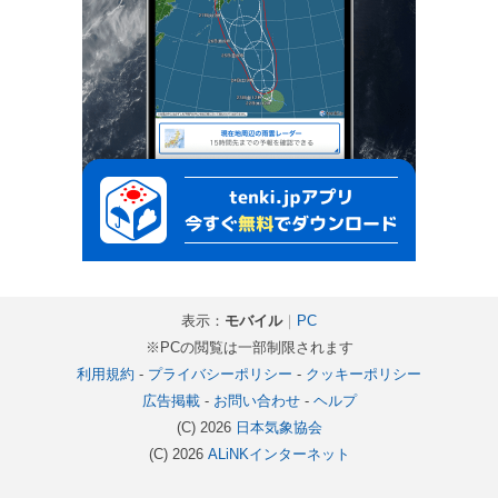
表示：
モバイル
｜
PC
※PCの閲覧は一部制限されます
利用規約
-
プライバシーポリシー
-
クッキーポリシー
広告掲載
-
お問い合わせ
-
ヘルプ
(C) 2026
日本気象協会
(C) 2026
ALiNKインターネット