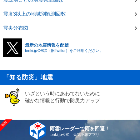
震度3以上の地域別観測回数
震央分布図
最新の地震情報を配信
tenki.jp公式X（旧Twitter）をご利用ください。
「知る防災」地震
いざという時にあわてないために
確かな情報と行動で防災力アップ
雨雲レーダーで雨を回避！
tenki.jp公式 天気予報アプリ