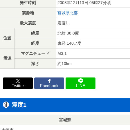
発生時刻
2008年12月13日 05時27分頃
震源地
宮城県北部
最大震度
震度1
緯度
北緯 38.8度
位置
経度
東経 140.7度
マグニチュード
M3.1
震源
深さ
約10km
Twitter
Facebook
LINE
震度1
宮城県
大崎市