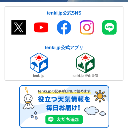
tenki.jp公式SNS
tenki.jp公式アプリ
tenki.jp
tenki.jp 登山天気