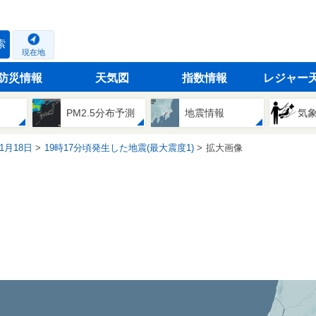
索
現在地
防災情報
天気図
指数情報
レジャー
PM2.5分布予測
地震情報
気
11月18日
19時17分頃発生した地震(最大震度1)
拡大画像