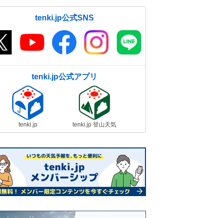
tenki.jp公式SNS
tenki.jp公式アプリ
tenki.jp
tenki.jp 登山天気