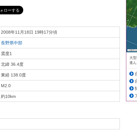
2008年11月18日 19時17分頃
長野県中部
震度1
大型
進ん
北緯 36.4度
東経 138.0度
M2.0
約10km