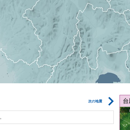
台
次の地震
。