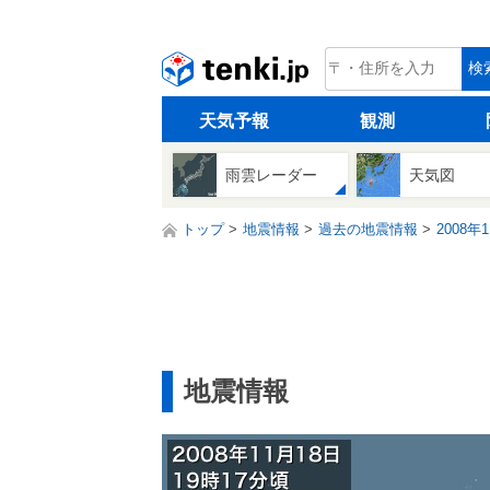
tenki.jp
検
天気予報
観測
雨雲レーダー
天気図
トップ
地震情報
過去の地震情報
2008年
地震情報