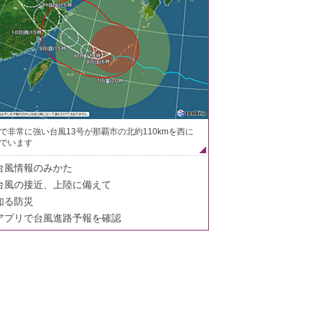
で非常に強い台風13号が那覇市の北約110kmを西に
でいます
台風情報のみかた
台風の接近、上陸に備えて
知る防災
アプリで台風進路予報を確認