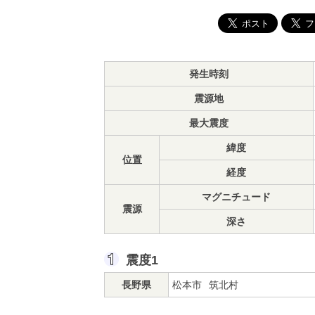
発生時刻
震源地
最大震度
緯度
位置
経度
マグニチュード
震源
深さ
震度1
長野県
松本市
筑北村