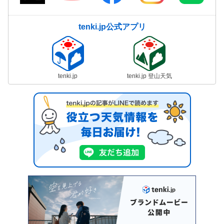
tenki.jp公式アプリ
tenki.jp
tenki.jp 登山天気