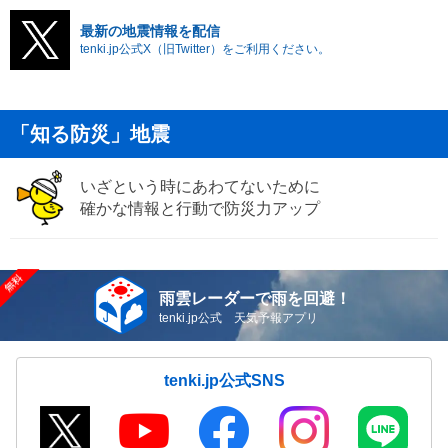
最新の地震情報を配信
tenki.jp公式X（旧Twitter）をご利用ください。
「知る防災」地震
いざという時にあわてないために
確かな情報と行動で防災力アップ
雨雲レーダーで雨を回避！
tenki.jp公式 天気予報アプリ
tenki.jp公式SNS