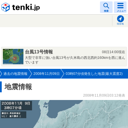
tenki.jp
検索
メニュー
現在地
台風13号情報
08日14:00現在
大型で非常に強い台風13号が久米島の西北西約160kmを西に進ん
でいます
過去の地震情報
2008年11月09日
03時07分頃発生した地震(最大震度2)
地震情報
2008年11月09日03:12発表