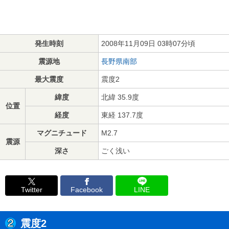
発生時刻
2008年11月09日 03時07分頃
震源地
長野県南部
最大震度
震度2
緯度
北緯 35.9度
位置
経度
東経 137.7度
マグニチュード
M2.7
震源
深さ
ごく浅い
Twitter
Facebook
LINE
震度2