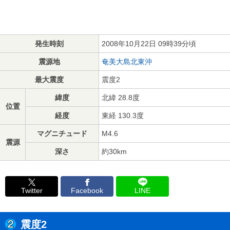
発生時刻
2008年10月22日 09時39分頃
震源地
奄美大島北東沖
最大震度
震度2
緯度
北緯 28.8度
位置
経度
東経 130.3度
マグニチュード
M4.6
震源
深さ
約30km
Twitter
Facebook
LINE
震度2