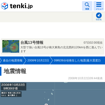
tenki.jp
検索
メニュー
現在地
台風13号情報
07日02:00現在
大型で強い台風13号が南大東島の北北西約120kmを西に進んでい
ます
過去の地震情報
2008年10月22日
09時39分頃発生した地震(最大震度2)
地震情報
2008年10月22日09:44発表