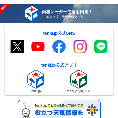
雨雲レーダーで雨を回避！
tenki.jp公式 天気予報アプリ
tenki.jp公式SNS
tenki.jp公式アプリ
tenki.jp
tenki.jp 登山天気