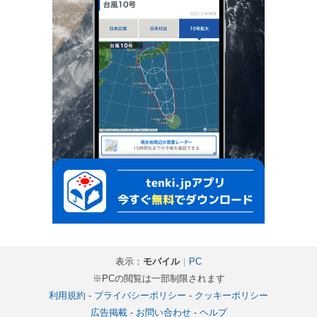
表示：
モバイル
｜
PC
※PCの閲覧は一部制限されます
利用規約
-
プライバシーポリシー
-
クッキーポリシー
広告掲載
-
お問い合わせ
-
ヘルプ