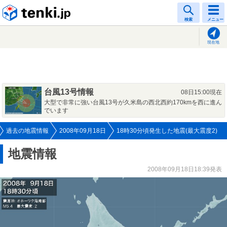
tenki.jp
検索
メニュー
現在地
台風13号情報
08日15:00現在
大型で非常に強い台風13号が久米島の西北西約170kmを西に進ん
でいます
過去の地震情報
2008年09月18日
18時30分頃発生した地震(最大震度2)
地震情報
2008年09月18日18:39発表