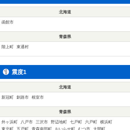
北海道
函館市
青森県
階上町
東通村
震度1
北海道
新冠町
釧路市
根室市
青森県
外ヶ浜町
八戸市
三沢市
野辺地町
七戸町
六戸町
横浜町
東北町
五戸町
青森南部町
おいらせ町
むつ市
大間町