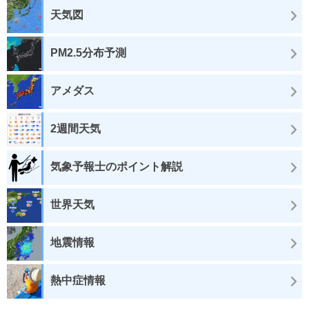
天気図
PM2.5分布予測
アメダス
2週間天気
気象予報士のポイント解説
世界天気
地震情報
熱中症情報