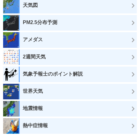
天気図
PM2.5分布予測
アメダス
2週間天気
気象予報士のポイント解説
世界天気
地震情報
熱中症情報