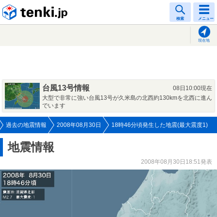
tenki.jp
検索
メニュー
現在地
台風13号情報
08日10:00現在
大型で非常に強い台風13号が久米島の北西約130kmを北西に進ん
でいます
過去の地震情報
2008年08月30日
18時46分頃発生した地震(最大震度1)
地震情報
2008年08月30日18:51発表