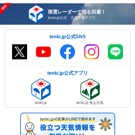
雨雲レーダーで雨を回避！
tenki.jp公式 天気予報アプリ
tenki.jp公式SNS
tenki.jp公式アプリ
tenki.jp
tenki.jp 登山天気