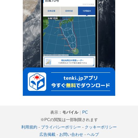
表示：
モバイル
｜
PC
※PCの閲覧は一部制限されます
利用規約
-
プライバシーポリシー
-
クッキーポリシー
広告掲載
-
お問い合わせ
-
ヘルプ