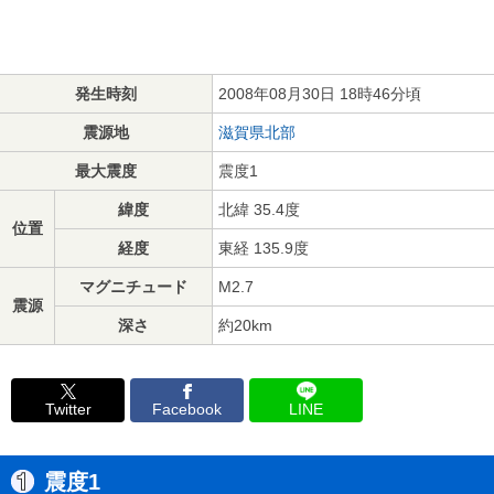
発生時刻
2008年08月30日 18時46分頃
震源地
滋賀県北部
最大震度
震度1
緯度
北緯 35.4度
位置
経度
東経 135.9度
マグニチュード
M2.7
震源
深さ
約20km
Twitter
Facebook
LINE
震度1