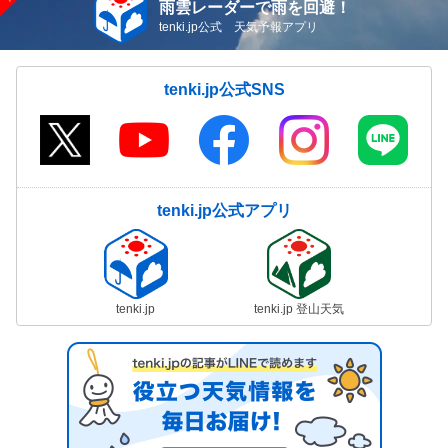
雨雲レーダーで雨を回避！
tenki.jp公式 天気予報アプリ
tenki.jp公式SNS
tenki.jp公式アプリ
tenki.jp
tenki.jp 登山天気