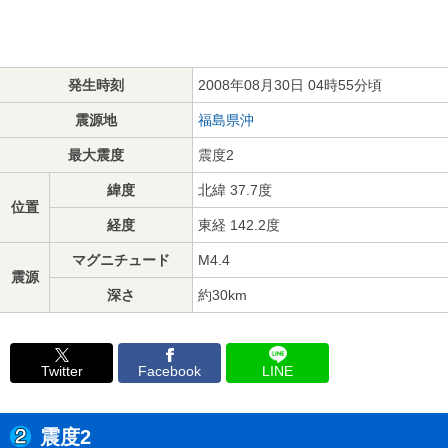
発生時刻
2008年08月30日 04時55分頃
震源地
福島県沖
最大震度
震度2
緯度
北緯 37.7度
位置
経度
東経 142.2度
マグニチュード
M4.4
震源
深さ
約30km
Twitter
Facebook
LINE
震度2