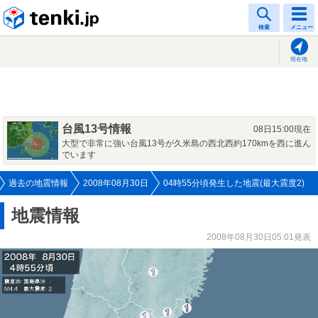
tenki.jp
検索
メニュー
現在地
台風13号情報
08日15:00現在
大型で非常に強い台風13号が久米島の西北西約170kmを西に進ん
でいます
過去の地震情報
2008年08月30日
04時55分頃発生した地震(最大震度2)
地震情報
2008年08月30日05:01発表