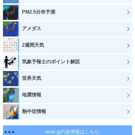
PM2.5分布予測
アメダス
2週間天気
気象予報士のポイント解説
世界天気
地震情報
熱中症情報
tenki.jpの全情報はこちら