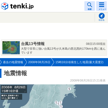
tenki.jp
検索
メニュー
現在地
台風13号情報
08日15:00現在
大型で非常に強い台風13号が久米島の西北西約170kmを西に進ん
でいます
過去の地震情報
2008年08月26日
15時16分頃発生した地震(最大震度2)
地震情報
2008年08月26日15:21発表