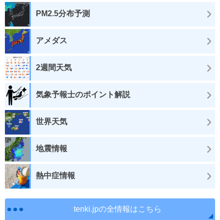
PM2.5分布予測
アメダス
2週間天気
気象予報士のポイント解説
世界天気
地震情報
熱中症情報
tenki.jpの全情報はこちら