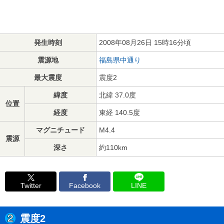
発生時刻
2008年08月26日 15時16分頃
震源地
福島県中通り
最大震度
震度2
緯度
北緯 37.0度
位置
経度
東経 140.5度
マグニチュード
M4.4
震源
深さ
約110km
Twitter
Facebook
LINE
震度2