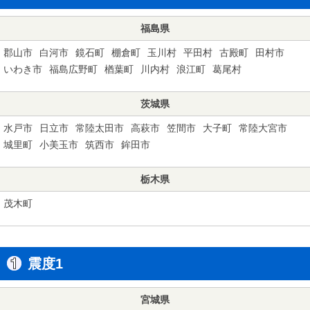
福島県
郡山市
白河市
鏡石町
棚倉町
玉川村
平田村
古殿町
田村市
いわき市
福島広野町
楢葉町
川内村
浪江町
葛尾村
茨城県
水戸市
日立市
常陸太田市
高萩市
笠間市
大子町
常陸大宮市
城里町
小美玉市
筑西市
鉾田市
栃木県
茂木町
震度1
宮城県