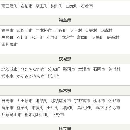
南三陸町
岩沼市
蔵王町
柴田町
山元町
石巻市
福島県
福島市
須賀川市
二本松市
川俣町
大玉村
天栄村
泉崎村
矢祭町
石川町
浅川町
小野町
本宮市
富岡町
大熊町
飯舘村
南相馬市
茨城県
北茨城市
ひたちなか市
茨城町
那珂市
土浦市
石岡市
美浦村
稲敷市
かすみがうら市
桜川市
栃木県
日光市
大田原市
那須町
那須塩原市
宇都宮市
栃木市
佐野市
鹿沼市
益子町
市貝町
壬生町
都賀町
高根沢町
栃木さくら市
那須烏山市
栃木那珂川町
下野市
埼玉県