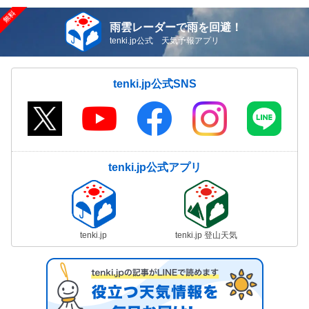
雨雲レーダーで雨を回避！
tenki.jp公式 天気予報アプリ
tenki.jp公式SNS
tenki.jp公式アプリ
tenki.jp
tenki.jp 登山天気