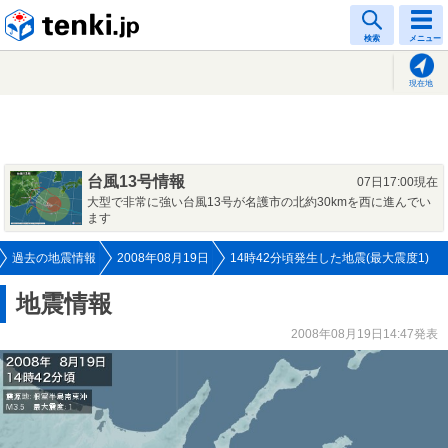
tenki.jp
検索
メニュー
現在地
台風13号情報
07日17:00現在
大型で非常に強い台風13号が名護市の北約30kmを西に進んでい
ます
過去の地震情報
2008年08月19日
14時42分頃発生した地震(最大震度1)
地震情報
2008年08月19日14:47発表