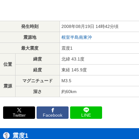
発生時刻
2008年08月19日 14時42分頃
震源地
根室半島南東沖
最大震度
震度1
緯度
北緯 43.1度
位置
経度
東経 145.9度
マグニチュード
M3.5
震源
深さ
約60km
Twitter
Facebook
LINE
震度1