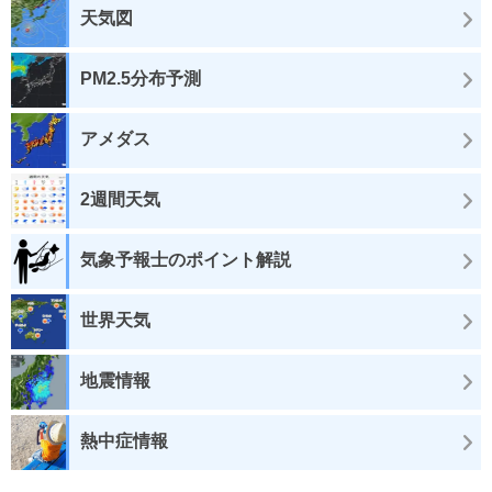
天気図
PM2.5分布予測
アメダス
2週間天気
気象予報士のポイント解説
世界天気
地震情報
熱中症情報