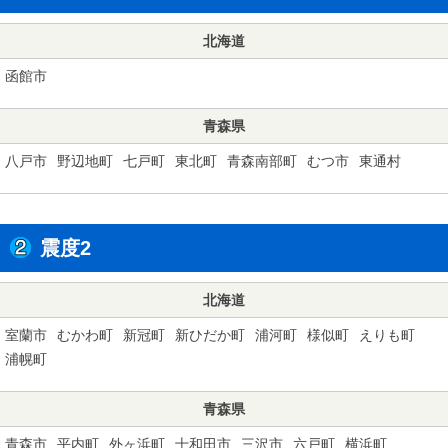
北海道
函館市
青森県
八戸市
野辺地町
七戸町
東北町
青森南部町
むつ市
東通村
震度2
北海道
室蘭市
むかわ町
新冠町
新ひだか町
浦河町
様似町
えりも町
浦幌町
青森県
青森市
平内町
外ヶ浜町
十和田市
三沢市
六戸町
横浜町