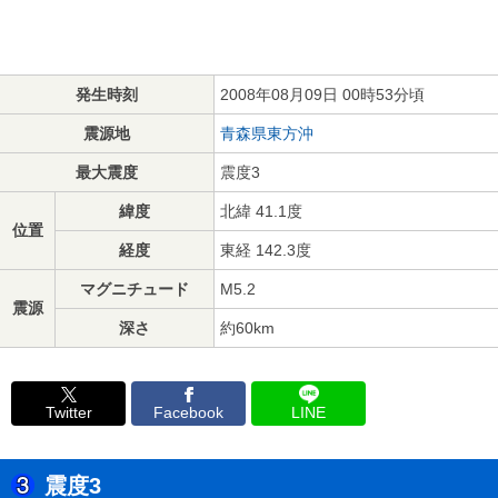
発生時刻
2008年08月09日 00時53分頃
震源地
青森県東方沖
最大震度
震度3
緯度
北緯 41.1度
位置
経度
東経 142.3度
マグニチュード
M5.2
震源
深さ
約60km
Twitter
Facebook
LINE
震度3