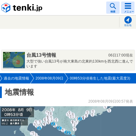
tenki.jp
検索
メニュー
現在地
台風13号情報
06日17:00現在
大型で強い台風13号が南大東島の北東約130kmを西北西に進んで
います
過去の地震情報
2008年08月09日
00時53分頃発生した地震(最大震度3)
地震情報
2008年08月09日00:57発表