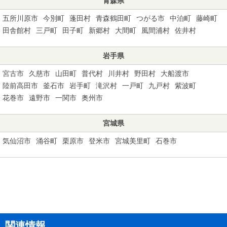
青森県
五所川原市
今別町
蓬田村
青森鶴田町
つがる市
中泊町
藤崎町
田舎館村
三戸町
田子町
新郷村
大間町
風間浦村
佐井村
岩手県
宮古市
久慈市
山田町
普代村
川井村
野田村
大船渡市
陸前高田市
釜石市
岩手町
滝沢村
一戸町
九戸村
紫波町
花巻市
遠野市
一関市
奥州市
宮城県
気仙沼市
涌谷町
栗原市
登米市
宮城美里町
石巻市
関連情報