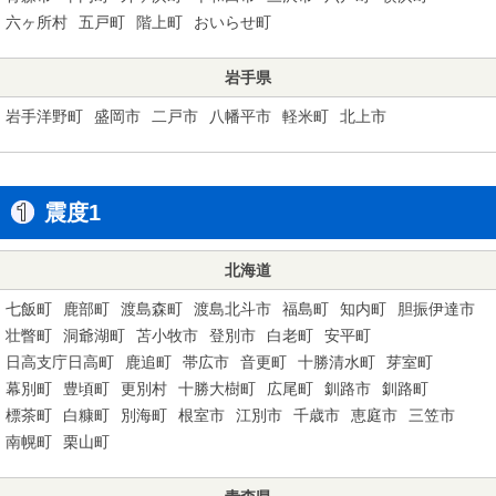
六ヶ所村
五戸町
階上町
おいらせ町
岩手県
岩手洋野町
盛岡市
二戸市
八幡平市
軽米町
北上市
震度1
北海道
七飯町
鹿部町
渡島森町
渡島北斗市
福島町
知内町
胆振伊達市
壮瞥町
洞爺湖町
苫小牧市
登別市
白老町
安平町
日高支庁日高町
鹿追町
帯広市
音更町
十勝清水町
芽室町
幕別町
豊頃町
更別村
十勝大樹町
広尾町
釧路市
釧路町
標茶町
白糠町
別海町
根室市
江別市
千歳市
恵庭市
三笠市
南幌町
栗山町