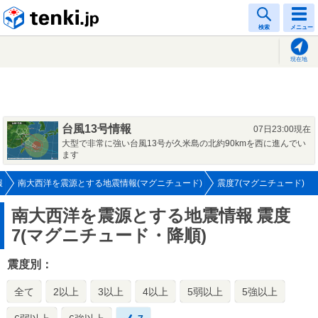
tenki.jp
検索
メニュー
現在地
台風13号情報
07日23:00現在
大型で非常に強い台風13号が久米島の北約90kmを西に進んでい
ます
報
南大西洋を震源とする地震情報(マグニチュード)
震度7(マグニチュード)
南大西洋を震源とする地震情報
震度
7(マグニチュード・降順)
震度別：
全て
2以上
3以上
4以上
5弱以上
5強以上