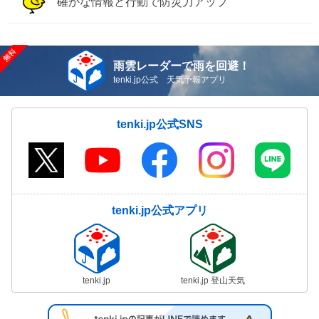
確かな情報と行動で防災力アップ
雨雲レーダーで雨を回避！
tenki.jp公式 天気予報アプリ
tenki.jp公式SNS
tenki.jp公式アプリ
tenki.jp
tenki.jp 登山天気