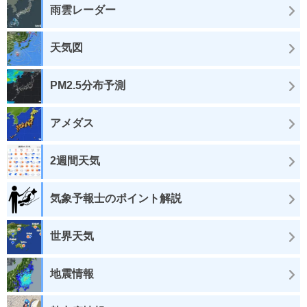
雨雲レーダー
天気図
PM2.5分布予測
アメダス
2週間天気
気象予報士のポイント解説
世界天気
地震情報