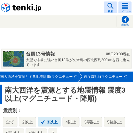
tenki.jp
検索
メニュー
現在地
台風13号情報
08日20:00現在
大型で非常に強い台風13号が久米島の西北西約200kmを西に進ん
でいます
南大西洋を震源とする地震情報(マグニチュード)
震度3以上(マグニチュード)
南大西洋を震源とする地震情報
震度3
以上(マグニチュード・降順)
震度別：
全て
2以上
3以上
4以上
5弱以上
5強以上