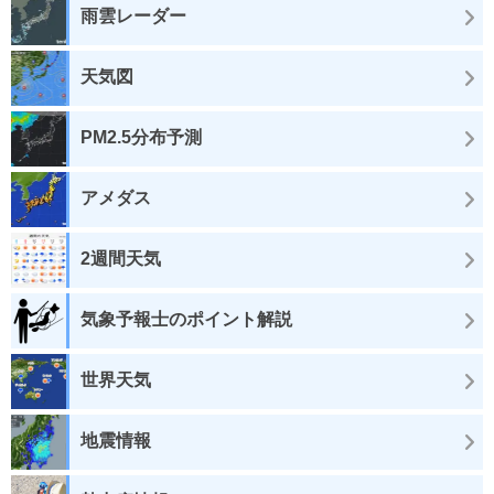
雨雲レーダー
天気図
PM2.5分布予測
アメダス
2週間天気
気象予報士のポイント解説
世界天気
地震情報