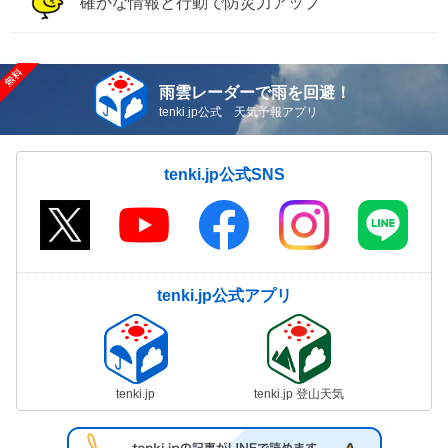
確かな情報と行動で防災力アップ
雨雲レーダーで雨を回避！
tenki.jp公式 天気予報アプリ
tenki.jp公式SNS
tenki.jp公式アプリ
tenki.jp
tenki.jp 登山天気