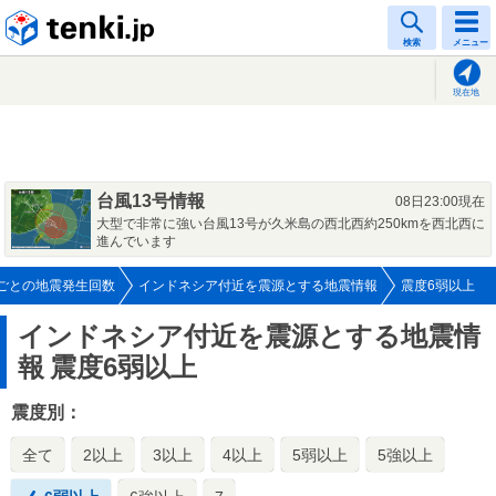
tenki.jp
検索
メニュー
現在地
台風13号情報
08日23:00現在
大型で非常に強い台風13号が久米島の西北西約250kmを西北西に
進んでいます
ごとの地震発生回数
インドネシア付近を震源とする地震情報
震度6弱以上
インドネシア付近を震源とする地震情
報
震度6弱以上
震度別：
全て
2以上
3以上
4以上
5弱以上
5強以上