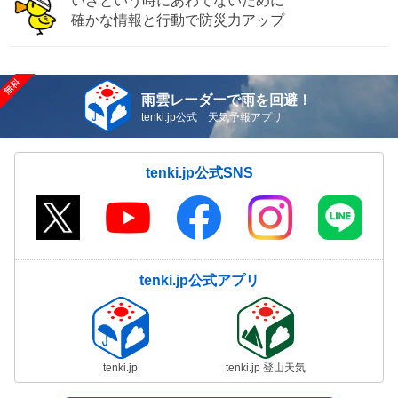
いざという時にあわてないために
確かな情報と行動で防災力アップ
雨雲レーダーで雨を回避！
tenki.jp公式 天気予報アプリ
tenki.jp公式SNS
tenki.jp公式アプリ
tenki.jp
tenki.jp 登山天気