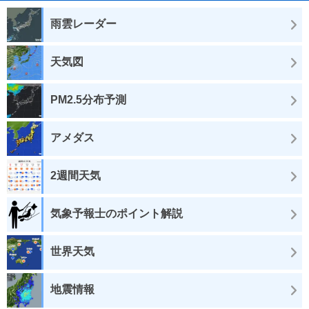
雨雲レーダー
天気図
PM2.5分布予測
アメダス
2週間天気
気象予報士のポイント解説
世界天気
地震情報