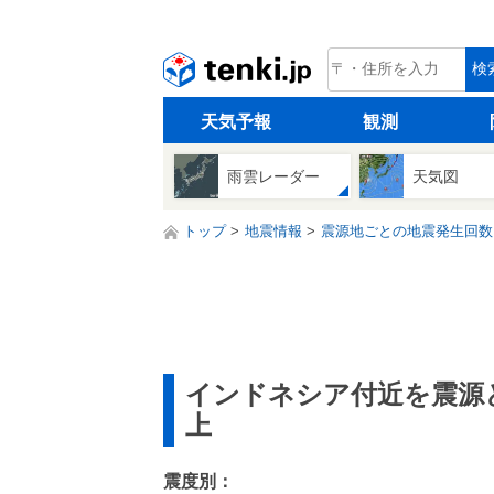
tenki.jp
検
天気予報
観測
雨雲レーダー
天気図
トップ
地震情報
震源地ごとの地震発生回数
インドネシア付近を震源
上
震度別：