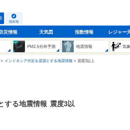
索
現在地
防災情報
天気図
指数情報
レジャー
PM2.5分布予測
地震情報
気
インドネシア付近を震源とする地震情報
震度3以上
とする地震情報
震度3以