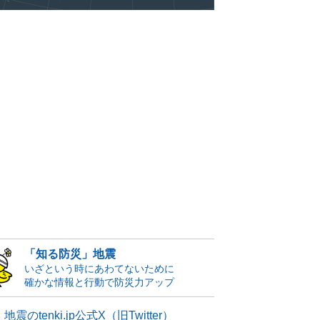
「知る防災」地震
いざという時にあわてないために
確かな情報と行動で防災力アップ
地震のtenki.jp公式X（旧Twitter）