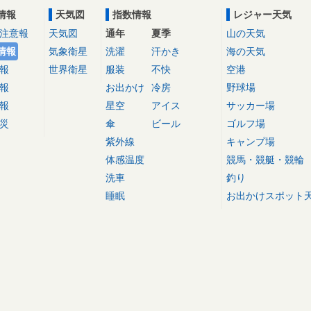
情報
天気図
指数情報
レジャー天気
注意報
天気図
通年
夏季
山の天気
情報
気象衛星
洗濯
汗かき
海の天気
報
世界衛星
服装
不快
空港
報
お出かけ
冷房
野球場
報
星空
アイス
サッカー場
災
傘
ビール
ゴルフ場
紫外線
キャンプ場
体感温度
競馬・競艇・競輪
洗車
釣り
睡眠
お出かけスポット