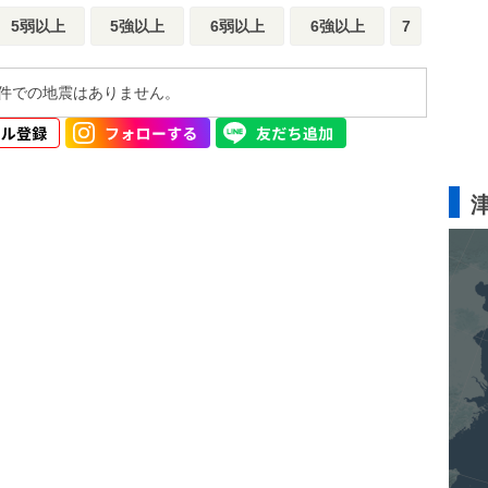
5弱以上
5強以上
6弱以上
6強以上
7
件での地震はありません。