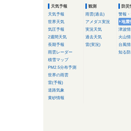
天気予報
観測
防災
天気予報
雨雲(過去)
警報・
世界天気
アメダス実況
地震
気圧予報
実況天気
津波情
2週間天気
過去天気
火山情
長期予報
雷(実況)
台風情
雨雲レーダー
知る防
積雪マップ
PM2.5分布予測
世界の雨雲
雷(予報)
道路気象
黄砂情報