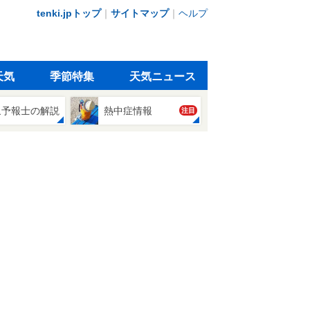
tenki.jpトップ
｜
サイトマップ
｜
ヘルプ
天気
季節特集
天気ニュース
象予報士の解説
熱中症情報
注目