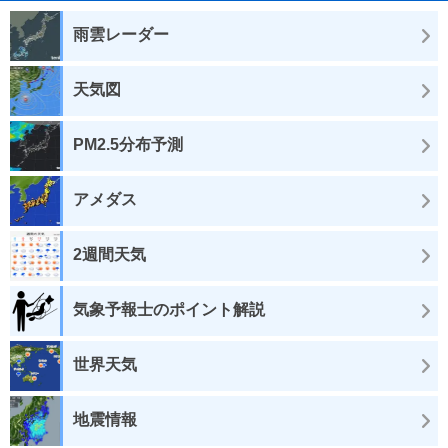
雨雲レーダー
天気図
PM2.5分布予測
アメダス
2週間天気
気象予報士のポイント解説
世界天気
地震情報