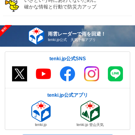
いざという時にあわてないために
確かな情報と行動で防災力アップ
雨雲レーダーで雨を回避！
tenki.jp公式 天気予報アプリ
tenki.jp公式SNS
tenki.jp公式アプリ
tenki.jp
tenki.jp 登山天気