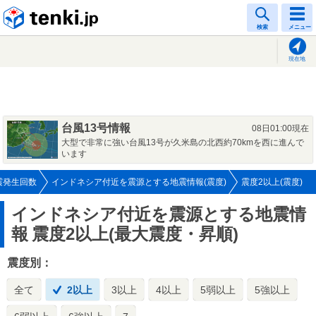
tenki.jp
検索
メニュー
現在地
台風13号情報
08日01:00現在
大型で非常に強い台風13号が久米島の北西約70kmを西に進んで
います
震発生回数
インドネシア付近を震源とする地震情報(震度)
震度2以上(震度)
インドネシア付近を震源とする地震情
報
震度2以上(最大震度・昇順)
震度別：
全て
2以上
3以上
4以上
5弱以上
5強以上