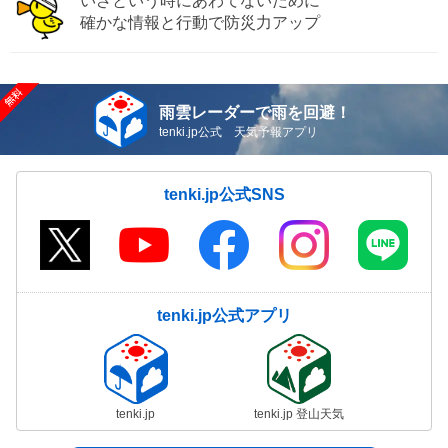
いざという時にあわてないために
確かな情報と行動で防災力アップ
雨雲レーダーで雨を回避！
tenki.jp公式 天気予報アプリ
tenki.jp公式SNS
tenki.jp公式アプリ
tenki.jp
tenki.jp 登山天気