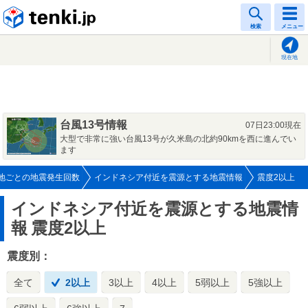
tenki.jp
検索
メニュー
現在地
台風13号情報
07日23:00現在
大型で非常に強い台風13号が久米島の北約90kmを西に進んでい
ます
地ごとの地震発生回数
インドネシア付近を震源とする地震情報
震度2以上
インドネシア付近を震源とする地震情
報
震度2以上
震度別：
全て
2以上
3以上
4以上
5弱以上
5強以上