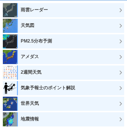
雨雲レーダー
天気図
PM2.5分布予測
アメダス
2週間天気
気象予報士のポイント解説
世界天気
地震情報