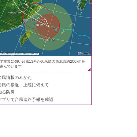
で非常に強い台風13号が久米島の西北西約200kmを
進んでいます
台風情報のみかた
台風の接近、上陸に備えて
知る防災
アプリで台風進路予報を確認