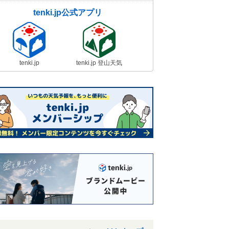
tenki.jp公式アプリ
tenki.jp
tenki.jp 登山天気