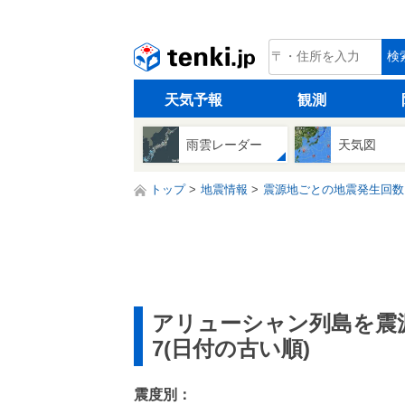
tenki.jp
検
天気予報
観測
雨雲レーダー
天気図
トップ
地震情報
震源地ごとの地震発生回数
アリューシャン列島を震
7(日付の古い順)
震度別：