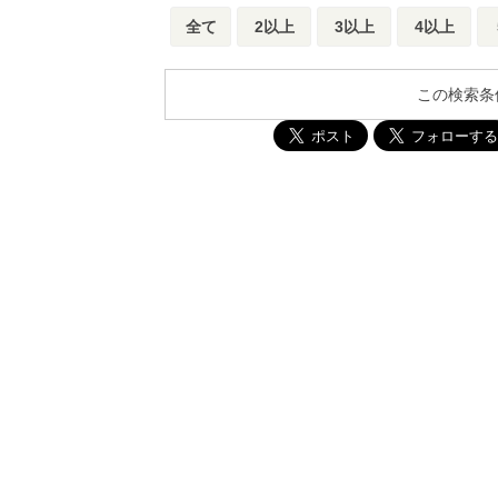
全て
2以上
3以上
4以上
この検索条