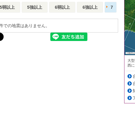
5弱以上
5強以上
6弱以上
6強以上
7
件での地震はありません。
大型
西に