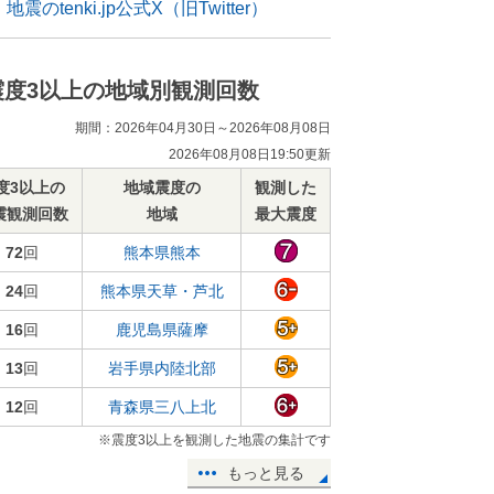
地震のtenki.jp公式X（旧Twitter）
震度3以上の地域別観測回数
期間：2026年04月30日～2026年08月08日
2026年08月08日19:50更新
度3以上の
地域震度の
観測した
震観測回数
地域
最大震度
72
回
熊本県熊本
24
回
熊本県天草・芦北
16
回
鹿児島県薩摩
13
回
岩手県内陸北部
12
回
青森県三八上北
※震度3以上を観測した地震の集計です
もっと見る