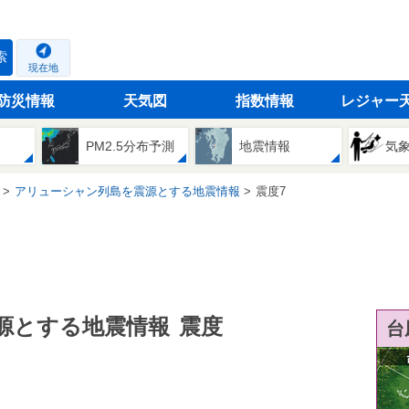
索
現在地
防災情報
天気図
指数情報
レジャー
PM2.5分布予測
地震情報
気
アリューシャン列島を震源とする地震情報
震度7
源とする地震情報
震度
台