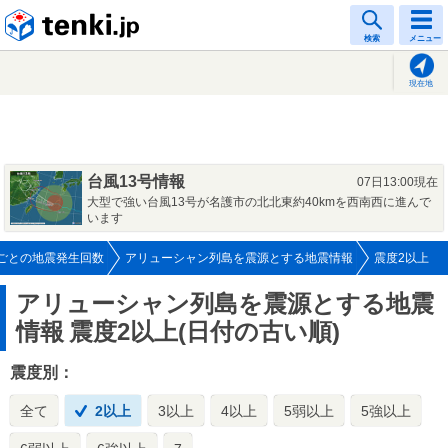
tenki.jp
検索
メニュー
現在地
台風13号情報
07日13:00現在
大型で強い台風13号が名護市の北北東約40kmを西南西に進んで
います
ごとの地震発生回数
アリューシャン列島を震源とする地震情報
震度2以上
アリューシャン列島を震源とする地震
情報
震度2以上(日付の古い順)
震度別：
全て
2以上
3以上
4以上
5弱以上
5強以上