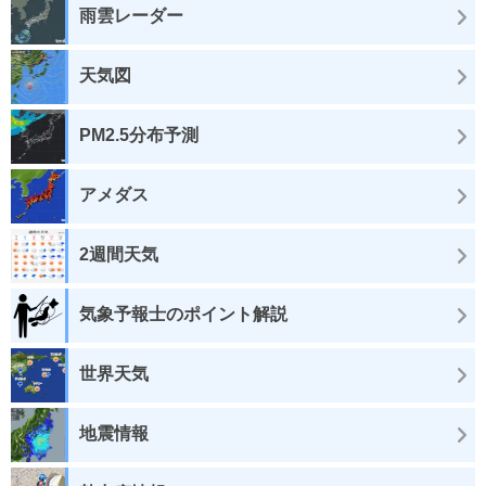
雨雲レーダー
天気図
PM2.5分布予測
アメダス
2週間天気
気象予報士のポイント解説
世界天気
地震情報