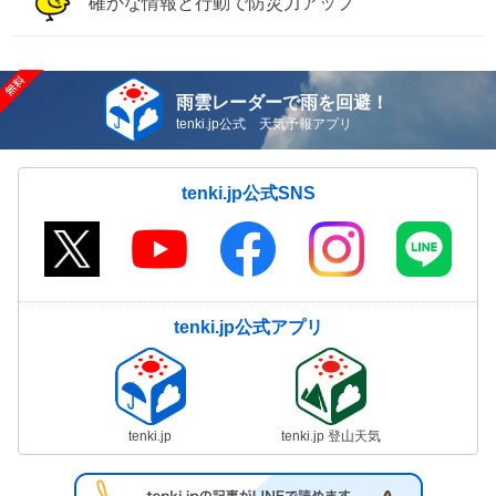
確かな情報と行動で防災力アップ
雨雲レーダーで雨を回避！
tenki.jp公式 天気予報アプリ
tenki.jp公式SNS
tenki.jp公式アプリ
tenki.jp
tenki.jp 登山天気