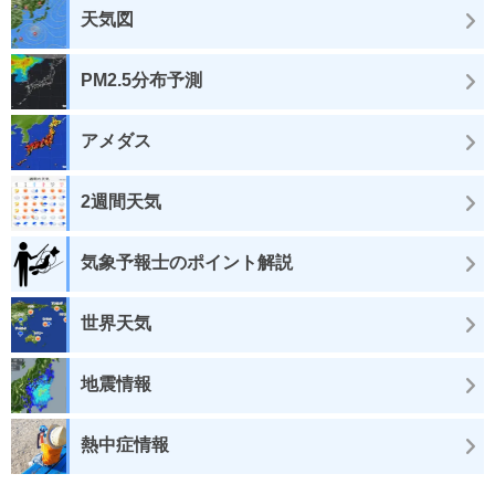
天気図
PM2.5分布予測
アメダス
2週間天気
気象予報士のポイント解説
世界天気
地震情報
熱中症情報