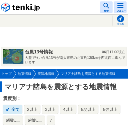
tenki.jp
検索
メニュー
現在地
台風13号情報
06日17:00現在
大型で強い台風13号が南大東島の北東約130kmを西北西に進んで
います
トップ
地震情報
震源地情報
マリアナ諸島を震源とする地震情報
マリアナ諸島を震源とする地震情報
震度別：
全て
2以上
3以上
4以上
5弱以上
5強以上
6弱以上
6強以上
7