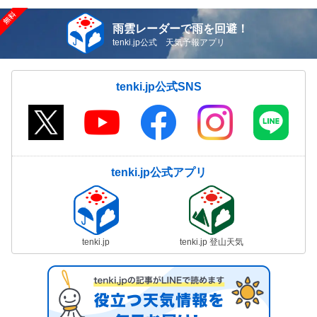
雨雲レーダーで雨を回避！
tenki.jp公式 天気予報アプリ
tenki.jp公式SNS
tenki.jp公式アプリ
tenki.jp
tenki.jp 登山天気