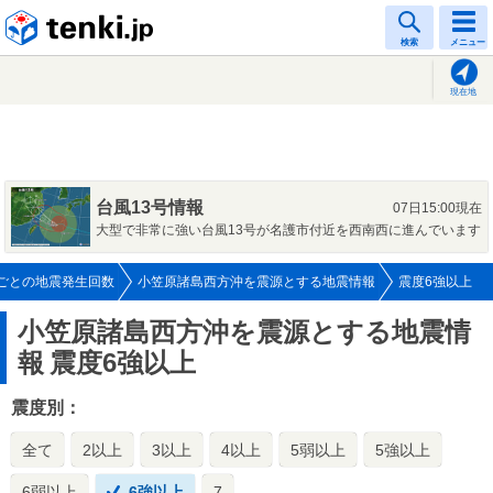
tenki.jp
検索
メニュー
現在地
台風13号情報
07日15:00現在
大型で非常に強い台風13号が名護市付近を西南西に進んでいます
ごとの地震発生回数
小笠原諸島西方沖を震源とする地震情報
震度6強以上
小笠原諸島西方沖を震源とする地震情
報
震度6強以上
震度別：
全て
2以上
3以上
4以上
5弱以上
5強以上
6弱以上
6強以上
7