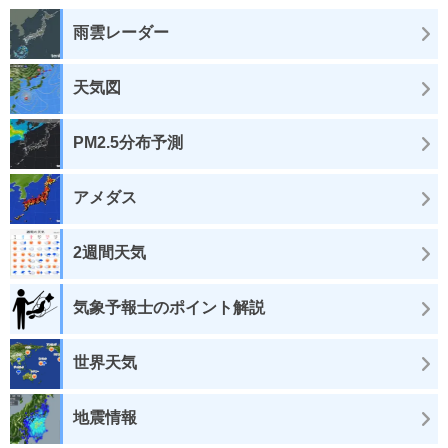
雨雲レーダー
天気図
PM2.5分布予測
アメダス
2週間天気
気象予報士のポイント解説
世界天気
地震情報