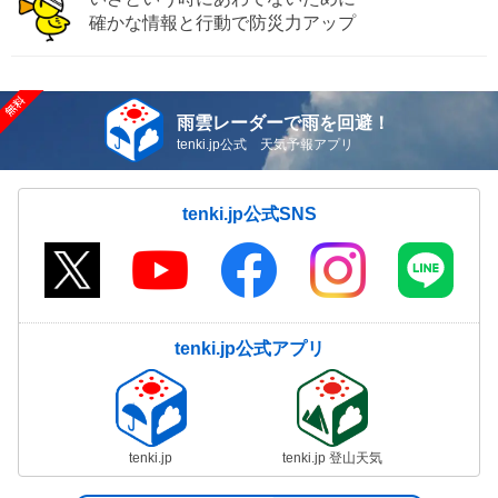
確かな情報と行動で防災力アップ
雨雲レーダーで雨を回避！
tenki.jp公式 天気予報アプリ
tenki.jp公式SNS
tenki.jp公式アプリ
tenki.jp
tenki.jp 登山天気