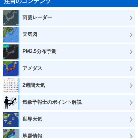
注目のコンテンツ
雨雲レーダー
天気図
PM2.5分布予測
アメダス
2週間天気
気象予報士のポイント解説
世界天気
地震情報