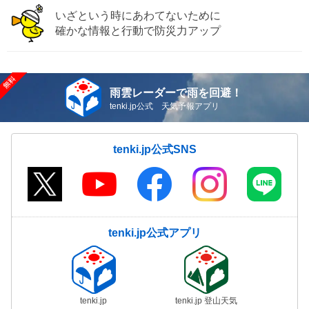
いざという時にあわてないために
確かな情報と行動で防災力アップ
雨雲レーダーで雨を回避！
tenki.jp公式 天気予報アプリ
tenki.jp公式SNS
tenki.jp公式アプリ
tenki.jp
tenki.jp 登山天気