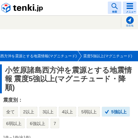
tenki.jp
検索
メニュー
現在地
西方沖を震源とする地震情報(マグニチュード)
震度5強以上(マグニチュード)
小笠原諸島西方沖を震源とする地震情
報
震度5強以上(マグニチュード・降
順)
震度別：
全て
2以上
3以上
4以上
5弱以上
5強以上
6弱以上
6強以上
7
1件～1件(全1件)