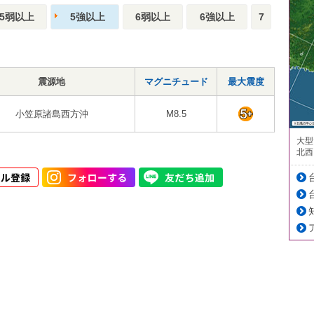
5弱以上
5強以上
6弱以上
6強以上
7
震源地
マグニチュード
最大震度
小笠原諸島西方沖
M8.5
大型
北西