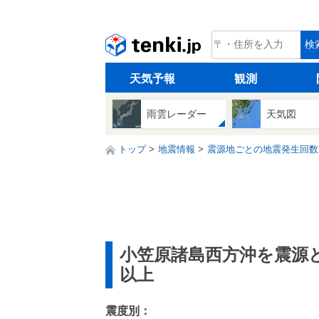
tenki.jp
検
天気予報
観測
雨雲レーダー
天気図
トップ
地震情報
震源地ごとの地震発生回数
小笠原諸島西方沖を震源
以上
震度別：