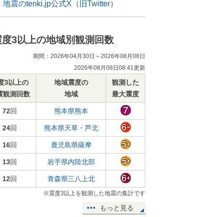
地震のtenki.jp公式X（旧Twitter）
震度3以上の地域別観測回数
期間：2026年04月30日～2026年08月08日
2026年08月08日08:41更新
度3以上の
地域震度の
観測した
震観測回数
地域
最大震度
72
回
熊本県熊本
24
回
熊本県天草・芦北
16
回
鹿児島県薩摩
13
回
岩手県内陸北部
12
回
青森県三八上北
※震度3以上を観測した地震の集計です
もっと見る