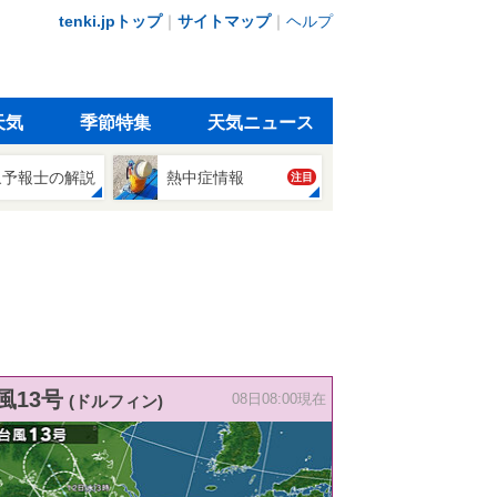
tenki.jpトップ
｜
サイトマップ
｜
ヘルプ
天気
季節特集
天気ニュース
象予報士の解説
熱中症情報
注目
風13号
(ドルフィン)
08日08:00現在