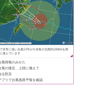
で非常に強い台風13号が久米島の北西約100kmを西
に進んでいます
台風情報のみかた
台風の接近、上陸に備えて
知る防災
アプリで台風進路予報を確認