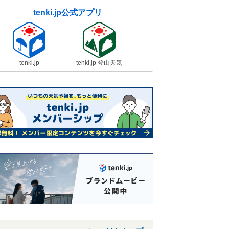
tenki.jp公式アプリ
tenki.jp
tenki.jp 登山天気