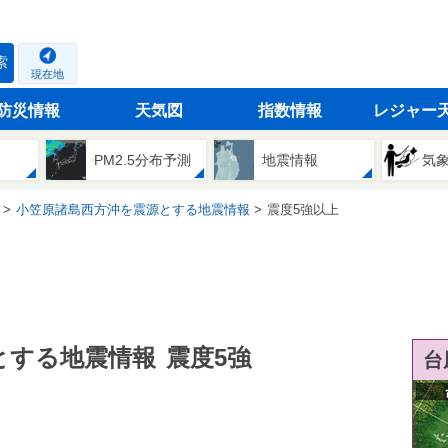
索
現在地
防災情報
天気図
指数情報
レジャー
PM2.5分布予測
地震情報
気
小笠原諸島西方沖を震源とする地震情報
震度5強以上
とする地震情報
震度5強
台