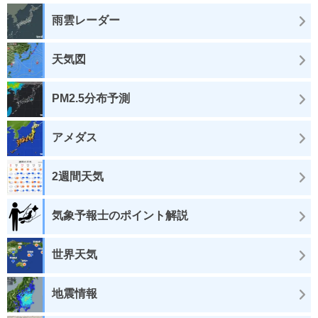
雨雲レーダー
天気図
PM2.5分布予測
アメダス
2週間天気
気象予報士のポイント解説
世界天気
地震情報