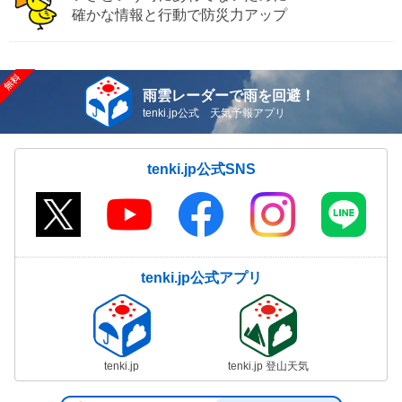
確かな情報と行動で防災力アップ
雨雲レーダーで雨を回避！
tenki.jp公式 天気予報アプリ
tenki.jp公式SNS
tenki.jp公式アプリ
tenki.jp
tenki.jp 登山天気