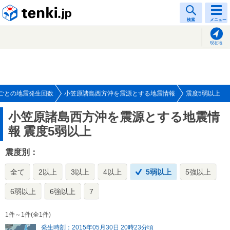
tenki.jp
検索
メニュー
現在地
ごとの地震発生回数
小笠原諸島西方沖を震源とする地震情報
震度5弱以上
小笠原諸島西方沖を震源とする地震情
報
震度5弱以上
震度別：
全て
2以上
3以上
4以上
5弱以上
5強以上
6弱以上
6強以上
7
1件～1件(全1件)
発生時刻：2015年05月30日 20時23分頃