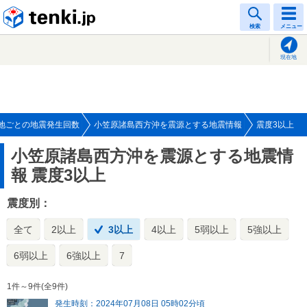
tenki.jp
検索
メニュー
現在地
地ごとの地震発生回数
小笠原諸島西方沖を震源とする地震情報
震度3以上
小笠原諸島西方沖を震源とする地震情
報
震度3以上
震度別：
全て
2以上
3以上
4以上
5弱以上
5強以上
6弱以上
6強以上
7
1件～9件(全9件)
発生時刻：2024年07月08日 05時02分頃