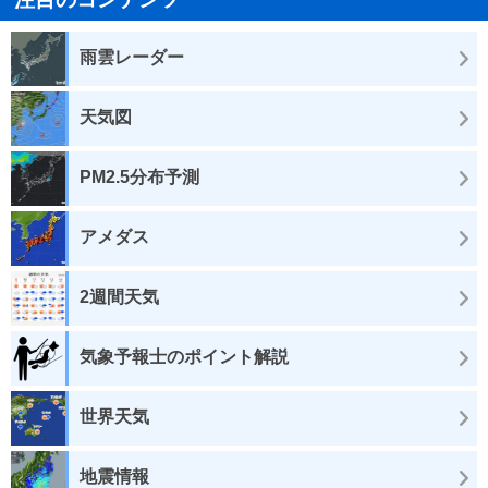
雨雲レーダー
天気図
PM2.5分布予測
アメダス
2週間天気
気象予報士のポイント解説
世界天気
地震情報