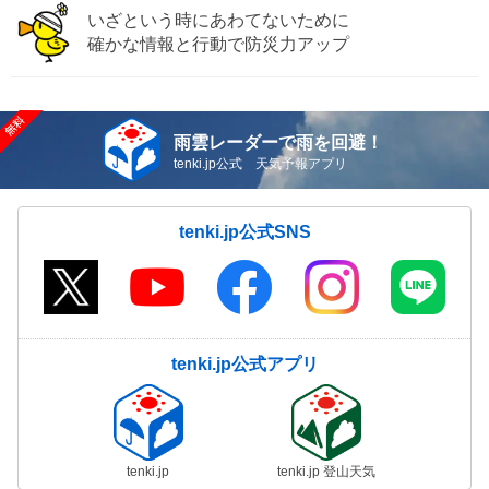
いざという時にあわてないために
確かな情報と行動で防災力アップ
雨雲レーダーで雨を回避！
tenki.jp公式 天気予報アプリ
tenki.jp公式SNS
tenki.jp公式アプリ
tenki.jp
tenki.jp 登山天気