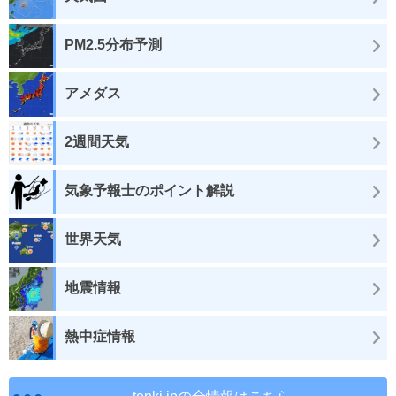
PM2.5分布予測
アメダス
2週間天気
気象予報士のポイント解説
世界天気
地震情報
熱中症情報