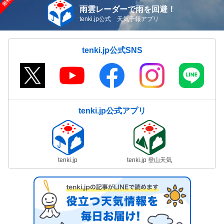
雨雲レーダーで雨を回避！
tenki.jp公式 天気予報アプリ
tenki.jp公式SNS
tenki.jp公式アプリ
tenki.jp
tenki.jp 登山天気