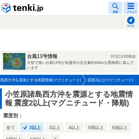
tenki.jp
検索
メニュー
現在地
台風13号情報
07日13:00現在
大型で強い台風13号が名護市の北北東約40kmを西南西に進んで
います
島西方沖を震源とする地震情報(マグニチュード)
震度2以上(マグニチュード)
小笠原諸島西方沖を震源とする地震情
報
震度2以上(マグニチュード・降順)
震度別：
全て
2以上
3以上
4以上
5弱以上
5強以上