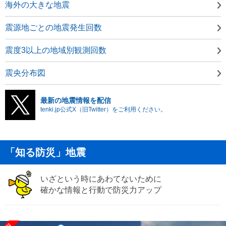
海外の大きな地震
震源地ごとの地震発生回数
震度3以上の地域別観測回数
震央分布図
最新の地震情報を配信
tenki.jp公式X（旧Twitter）をご利用ください。
「知る防災」地震
いざという時にあわてないために
確かな情報と行動で防災力アップ