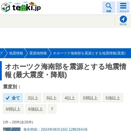
tenki.jp
検索
メニュー
現在地
プ
地震情報
震源地情報
オホーツク海南部を震源とする地震情報(震度)
オホーツク海南部を震源とする地震情
報
(最大震度・降順)
震度別：
全て
2以上
3以上
4以上
5弱以上
5強以上
6弱以上
6強以上
7
1件～26件(全26件)
発生時刻：2024年08月10日 12時29分頃