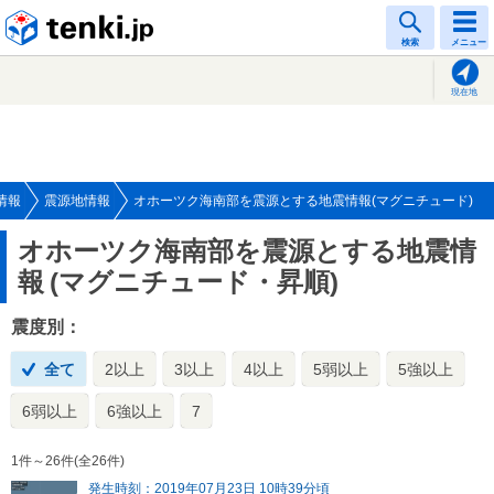
tenki.jp
検索
メニュー
現在地
情報
震源地情報
オホーツク海南部を震源とする地震情報(マグニチュード)
オホーツク海南部を震源とする地震情
報
(マグニチュード・昇順)
震度別：
全て
2以上
3以上
4以上
5弱以上
5強以上
6弱以上
6強以上
7
1件～26件(全26件)
発生時刻：2019年07月23日 10時39分頃