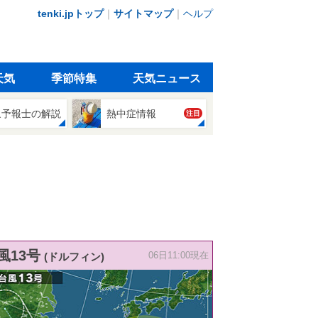
tenki.jpトップ
｜
サイトマップ
｜
ヘルプ
天気
季節特集
天気ニュース
象予報士の解説
熱中症情報
注目
風13号
(ドルフィン)
06日11:00現在