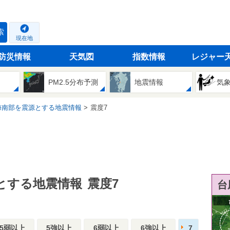
索
現在地
防災情報
天気図
指数情報
レジャー
PM2.5分布予測
地震情報
気
海南部を震源とする地震情報
震度7
とする地震情報
震度7
台
5弱以上
5強以上
6弱以上
6強以上
7