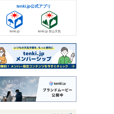
tenki.jp公式アプリ
tenki.jp
tenki.jp 登山天気