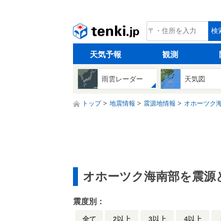
tenki.jp
検
天気予報
観測
雨雲レーダー
天気図
トップ
地震情報
震源地情報
オホーツク
オホーツク海南部を震源
震度別：
全て
2以上
3以上
4以上