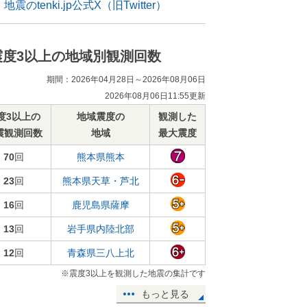
地震のtenki.jp公式X（旧Twitter）
震度3以上の地域別観測回数
期間：2026年04月28日～2026年08月06日
2026年08月06日11:55更新
度3以上の
地域震度の
観測した
震観測回数
地域
最大震度
70
回
熊本県熊本
23
回
熊本県天草・芦北
16
回
鹿児島県薩摩
13
回
岩手県内陸北部
12
回
青森県三八上北
※震度3以上を観測した地震の集計です
もっと見る