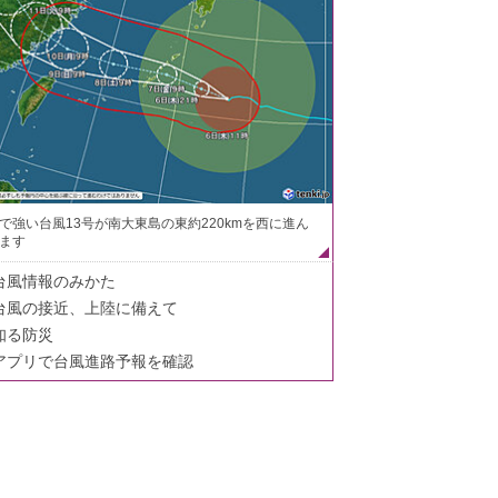
で強い台風13号が南大東島の東約220kmを西に進ん
ます
台風情報のみかた
台風の接近、上陸に備えて
知る防災
アプリで台風進路予報を確認