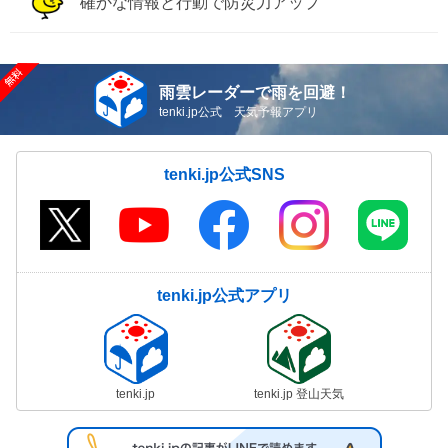
確かな情報と行動で防災力アップ
雨雲レーダーで雨を回避！
tenki.jp公式 天気予報アプリ
tenki.jp公式SNS
tenki.jp公式アプリ
tenki.jp
tenki.jp 登山天気