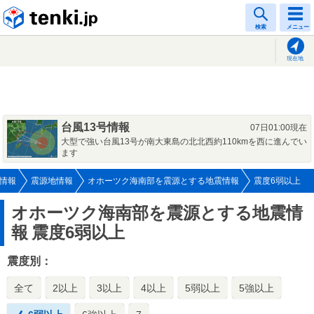
tenki.jp
検索
メニュー
現在地
台風13号情報
07日01:00現在
大型で強い台風13号が南大東島の北北西約110kmを西に進んでい
ます
情報
震源地情報
オホーツク海南部を震源とする地震情報
震度6弱以上
オホーツク海南部を震源とする地震情
報
震度6弱以上
震度別：
全て
2以上
3以上
4以上
5弱以上
5強以上