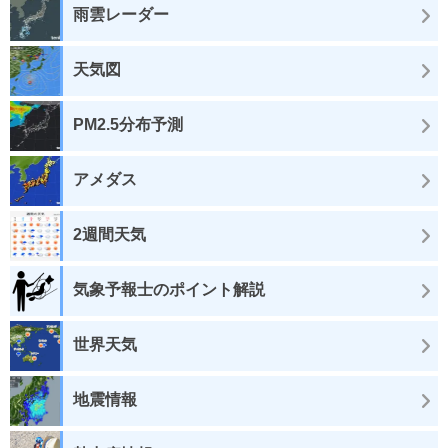
雨雲レーダー
天気図
PM2.5分布予測
アメダス
2週間天気
気象予報士のポイント解説
世界天気
地震情報