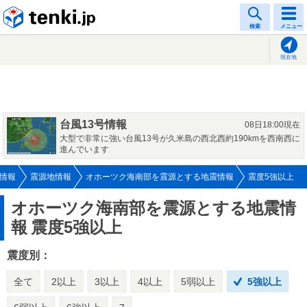
tenki.jp
検索
メニュー
現在地
台風13号情報
08日18:00現在
大型で非常に強い台風13号が久米島の西北西約190kmを西南西に
進んでいます
情報
震源地情報
オホーツク海南部を震源とする地震情報
震度5強以上
オホーツク海南部を震源とする地震情
報
震度5強以上
震度別：
全て
2以上
3以上
4以上
5弱以上
5強以上