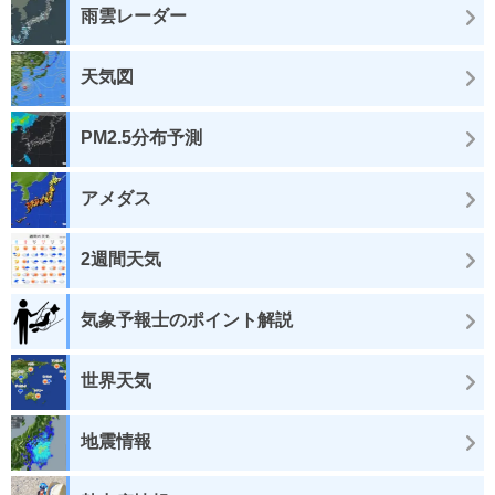
雨雲レーダー
天気図
PM2.5分布予測
アメダス
2週間天気
気象予報士のポイント解説
世界天気
地震情報