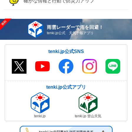
確かな情報と行動で防災力アップ
雨雲レーダーで雨を回避！
tenki.jp公式 天気予報アプリ
tenki.jp公式SNS
tenki.jp公式アプリ
tenki.jp
tenki.jp 登山天気