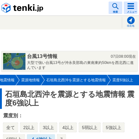
tenki.jp
検索
メニュー
現在地
台風13号情報
07日08:00現在
大型で強い台風13号が沖永良部島の東南東約50kmを西北西に進
んでいます
地震情報
震源地情報
石垣島北西沖を震源とする地震情報
震度6強以上
石垣島北西沖を震源とする地震情報
震
度6強以上
震度別：
全て
2以上
3以上
4以上
5弱以上
5強以上