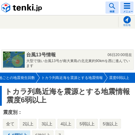
tenki.jp
検索
メニュー
現在地
台風13号情報
06日20:00現在
大型で強い台風13号が南大東島の北北東約90kmを西に進んでい
ます
地ごとの地震発生回数
トカラ列島近海を震源とする地震情報
震度6弱以上
トカラ列島近海を震源とする地震情報
震度6弱以上
震度別：
全て
2以上
3以上
4以上
5弱以上
5強以上