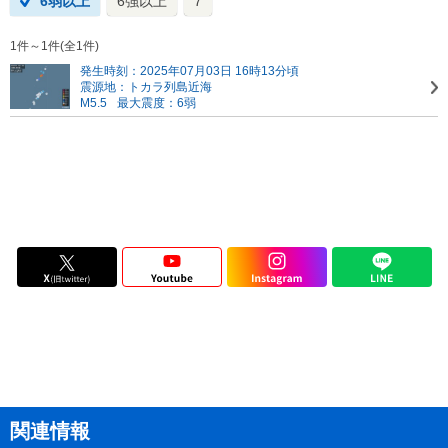
6弱以上
6強以上
7
1件～1件(全1件)
発生時刻：2025年07月03日 16時13分頃
震源地：トカラ列島近海
M5.5
最大震度：6弱
関連情報