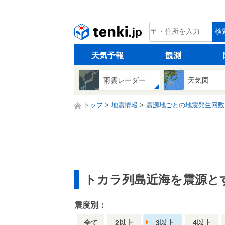
tenki.jp
検
天気予報
観測
雨雲レーダー
天気図
トップ
地震情報
震源地ごとの地震発生回数
トカラ列島近海を震源と
震度別：
全て
2以上
3以上
4以上