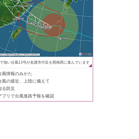
で強い台風13号が名護市付近を西南西に進んでいます
台風情報のみかた
台風の接近、上陸に備えて
知る防災
アプリで台風進路予報を確認