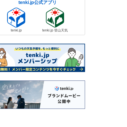
tenki.jp公式アプリ
tenki.jp
tenki.jp 登山天気