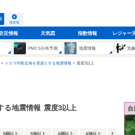
索
現在地
防災情報
天気図
指数情報
レジャー
PM2.5分布予測
地震情報
気
トカラ列島近海を震源とする地震情報
震度3以上
する地震情報
震度3以上
台
5弱以上
5強以上
6弱以上
6強以上
7