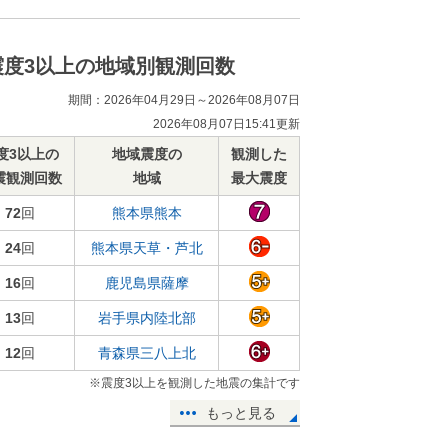
震度3以上の地域別観測回数
期間：2026年04月29日～2026年08月07日
2026年08月07日15:41更新
度3以上の
地域震度の
観測した
震観測回数
地域
最大震度
72
回
熊本県熊本
24
回
熊本県天草・芦北
16
回
鹿児島県薩摩
13
回
岩手県内陸北部
12
回
青森県三八上北
※震度3以上を観測した地震の集計です
もっと見る