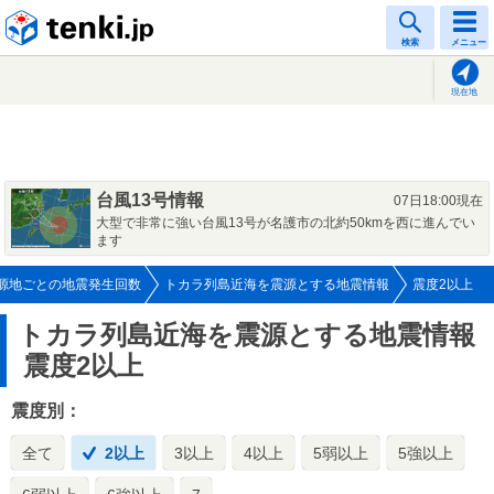
tenki.jp
検索
メニュー
現在地
台風13号情報
07日18:00現在
大型で非常に強い台風13号が名護市の北約50kmを西に進んでい
ます
源地ごとの地震発生回数
トカラ列島近海を震源とする地震情報
震度2以上
トカラ列島近海を震源とする地震情報
震度2以上
震度別：
全て
2以上
3以上
4以上
5弱以上
5強以上