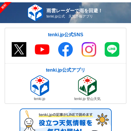
雨雲レーダーで雨を回避！
tenki.jp公式 天気予報アプリ
tenki.jp公式SNS
tenki.jp公式アプリ
tenki.jp
tenki.jp 登山天気