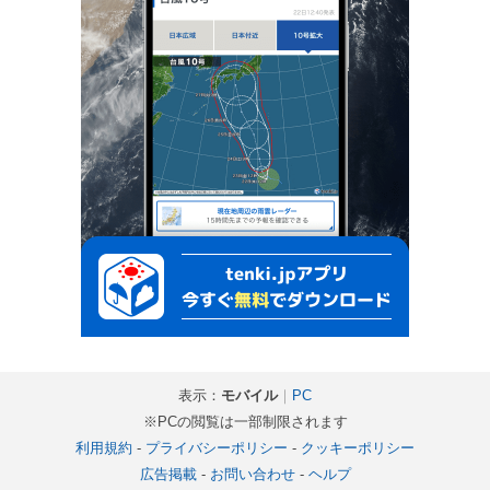
表示：
モバイル
｜
PC
※PCの閲覧は一部制限されます
利用規約
-
プライバシーポリシー
-
クッキーポリシー
広告掲載
-
お問い合わせ
-
ヘルプ