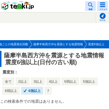
tenki.jp
検索
メニュー
現在地
地ごとの地震発生回数
薩摩半島西方沖を震源とする地震情報
震度6強以上
薩摩半島西方沖を震源とする地震情報
震度6強以上(日付の古い順)
震度別：
全て
2以上
3以上
4以上
5弱以上
5強以上
6弱以上
6強以上
7
この検索条件での地震はありません。