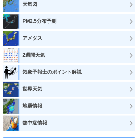
天気図
PM2.5分布予測
アメダス
2週間天気
気象予報士のポイント解説
世界天気
地震情報
熱中症情報