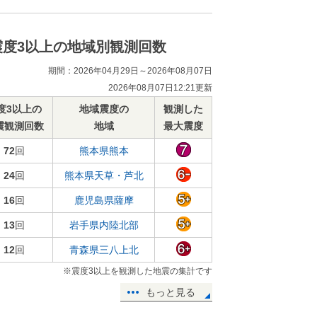
震度3以上の地域別観測回数
期間：2026年04月29日～2026年08月07日
2026年08月07日12:21更新
度3以上の
地域震度の
観測した
震観測回数
地域
最大震度
72
回
熊本県熊本
24
回
熊本県天草・芦北
16
回
鹿児島県薩摩
13
回
岩手県内陸北部
12
回
青森県三八上北
※震度3以上を観測した地震の集計です
もっと見る