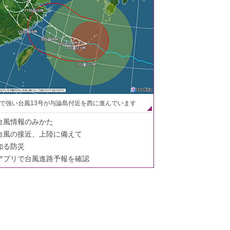
で強い台風13号が与論島付近を西に進んでいます
台風情報のみかた
台風の接近、上陸に備えて
知る防災
アプリで台風進路予報を確認