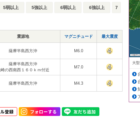
5弱以上
5強以上
6弱以上
6強以上
7
震源地
マグニチュード
最大震度
薩摩半島西方沖
M6.0
大型
薩摩半島西方沖
M7.0
枕崎の西南西１６０ｋｍ付近
薩摩半島西方沖
M4.3