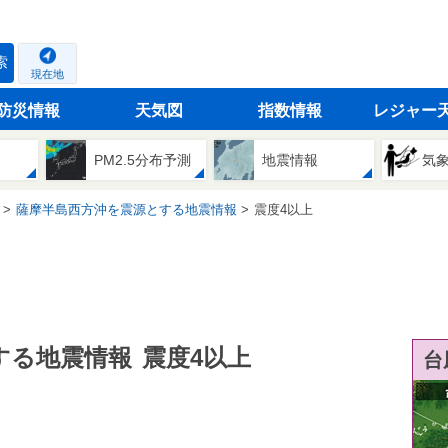
索
現在地
防災情報
天気図
指数情報
レジャー
PM2.5分布予測
地震情報
気
薩摩半島西方沖を震源とする地震情報
震度4以上
する地震情報
震度4以上
台