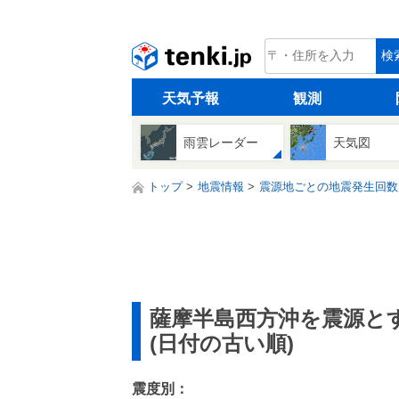
tenki.jp
検
天気予報
観測
雨雲レーダー
天気図
トップ
地震情報
震源地ごとの地震発生回数
薩摩半島西方沖を震源と
(日付の古い順)
震度別：