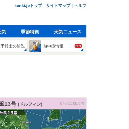
tenki.jpトップ
｜
サイトマップ
｜
ヘルプ
天気
季節特集
天気ニュース
象予報士の解説
熱中症情報
注目
風13号
(ドルフィン)
07日11:00現在