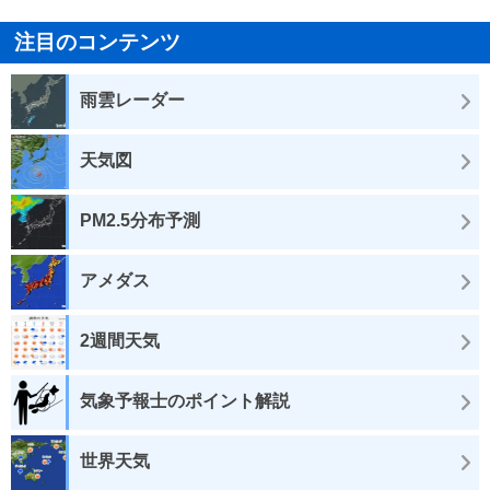
注目のコンテンツ
雨雲レーダー
天気図
PM2.5分布予測
アメダス
2週間天気
気象予報士のポイント解説
世界天気