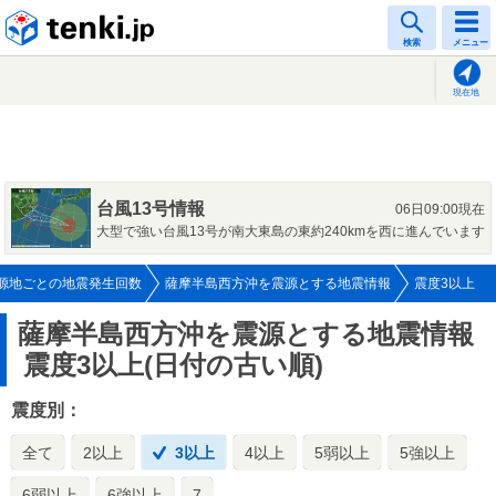
tenki.jp
検索
メニュー
現在地
台風13号情報
06日09:00現在
大型で強い台風13号が南大東島の東約240kmを西に進んでいます
源地ごとの地震発生回数
薩摩半島西方沖を震源とする地震情報
震度3以上
薩摩半島西方沖を震源とする地震情報
震度3以上(日付の古い順)
震度別：
全て
2以上
3以上
4以上
5弱以上
5強以上
6弱以上
6強以上
7