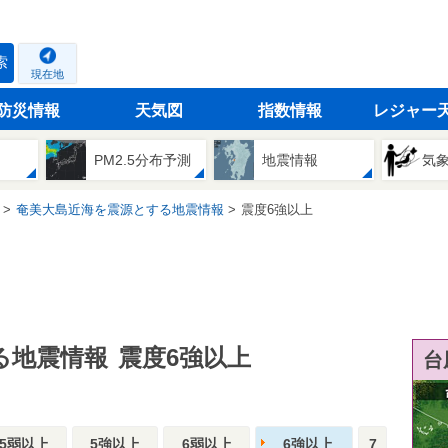
索
現在地
防災情報
天気図
指数情報
レジャー
PM2.5分布予測
地震情報
気
奄美大島近海を震源とする地震情報
震度6強以上
る地震情報
震度6強以上
台
5弱以上
5強以上
6弱以上
6強以上
7