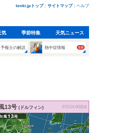
tenki.jpトップ
｜
サイトマップ
｜
ヘルプ
天気
季節特集
天気ニュース
象予報士の解説
熱中症情報
注目
風13号
(ドルフィン)
07日14:00現在