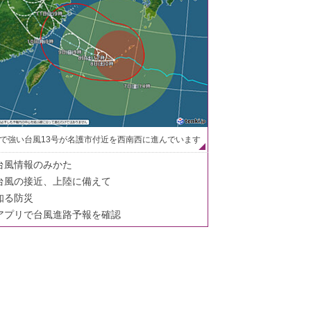
で強い台風13号が名護市付近を西南西に進んでいます
台風情報のみかた
台風の接近、上陸に備えて
知る防災
アプリで台風進路予報を確認