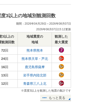
震度3以上の地域別観測回数
期間：2026年04月29日～2026年08月07日
2026年08月07日15:12更新
度3以上の
地域震度の
観測した
震観測回数
地域
最大震度
72
回
熊本県熊本
24
回
熊本県天草・芦北
16
回
鹿児島県薩摩
13
回
岩手県内陸北部
12
回
青森県三八上北
※震度3以上を観測した地震の集計です
もっと見る