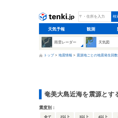
tenki.jp
検
天気予報
観測
雨雲レーダー
天気図
トップ
地震情報
震源地ごとの地震発生回数
奄美大島近海を震源とす
震度別：
全て
2以上
3以上
4以上