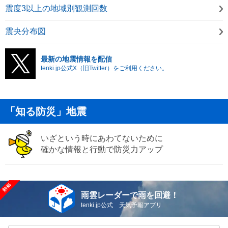
震度3以上の地域別観測回数
震央分布図
最新の地震情報を配信
tenki.jp公式X（旧Twitter）をご利用ください。
「知る防災」地震
いざという時にあわてないために
確かな情報と行動で防災力アップ
雨雲レーダーで雨を回避！
tenki.jp公式 天気予報アプリ