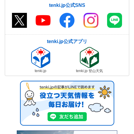
tenki.jp公式SNS
tenki.jp公式アプリ
tenki.jp
tenki.jp 登山天気