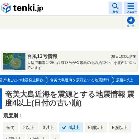
tenki.jp
検索
メニュー
現在地
台風13号情報
08日10:00現在
大型で非常に強い台風13号が久米島の北西約130kmを北西に進ん
でいます
震源地ごとの地震発生回数
奄美大島近海を震源とする地震情報
震度4以上
奄美大島近海を震源とする地震情報
震
度4以上(日付の古い順)
震度別：
全て
2以上
3以上
4以上
5弱以上
5強以上