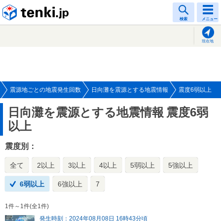
tenki.jp
検索
メニュー
現在地
震源地ごとの地震発生回数
日向灘を震源とする地震情報
震度6弱以上
日向灘を震源とする地震情報
震度6弱
以上
震度別：
全て
2以上
3以上
4以上
5弱以上
5強以上
6弱以上
6強以上
7
1件～1件(全1件)
発生時刻：2024年08月08日 16時43分頃