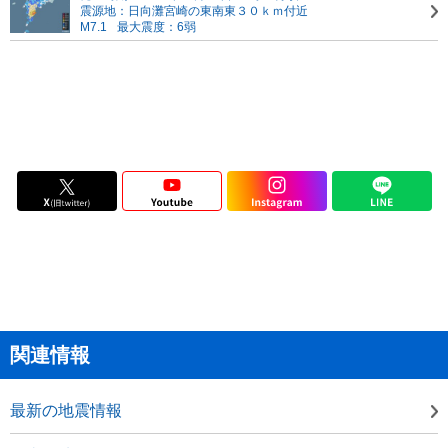
震源地：日向灘
宮崎の東南東３０ｋｍ付近
M7.1
最大震度：6弱
関連情報
最新の地震情報