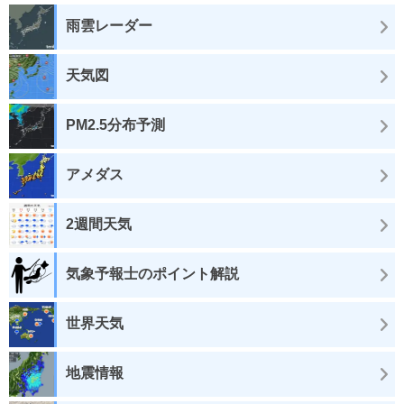
雨雲レーダー
天気図
PM2.5分布予測
アメダス
2週間天気
気象予報士のポイント解説
世界天気
地震情報