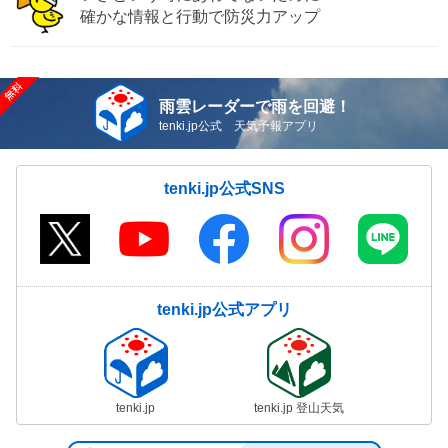
確かな情報と行動で防災力アップ
雨雲レーダーで雨を回避！
tenki.jp公式 天気予報アプリ
tenki.jp公式SNS
tenki.jp公式アプリ
tenki.jp
tenki.jp 登山天気