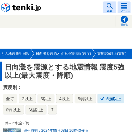
tenki.jp
検索
メニュー
現在地
ごとの地震発生回数
日向灘を震源とする地震情報(震度)
震度5強以上(震度)
日向灘を震源とする地震情報
震度5強
以上(最大震度・降順)
震度別：
全て
2以上
3以上
4以上
5弱以上
5強以上
6弱以上
6強以上
7
1件～2件(全2件)
発生時刻：2024年08月08日 16時43分頃