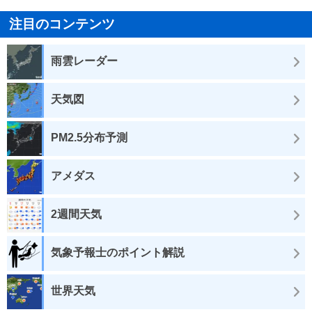
注目のコンテンツ
雨雲レーダー
天気図
PM2.5分布予測
アメダス
2週間天気
気象予報士のポイント解説
世界天気