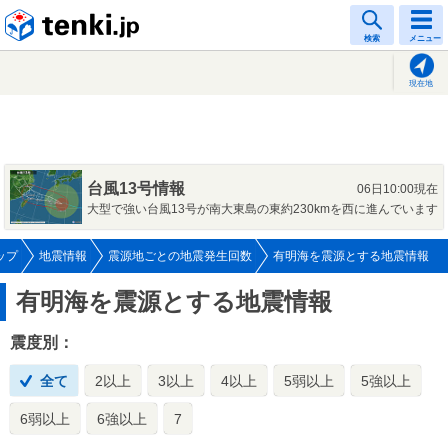
tenki.jp
検索
メニュー
現在地
台風13号情報
06日10:00現在
大型で強い台風13号が南大東島の東約230kmを西に進んでいます
ップ
地震情報
震源地ごとの地震発生回数
有明海を震源とする地震情報
有明海を震源とする地震情報
震度別：
全て
2以上
3以上
4以上
5弱以上
5強以上
6弱以上
6強以上
7