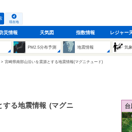
索
現在地
防災情報
天気図
指数情報
レジャー
PM2.5分布予測
地震情報
気
宮崎県南部山沿いを震源とする地震情報(マグニチュード)
とする地震情報
(マグニ
台