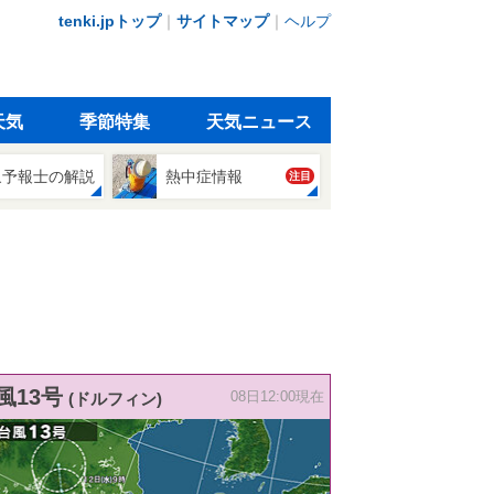
tenki.jpトップ
｜
サイトマップ
｜
ヘルプ
天気
季節特集
天気ニュース
象予報士の解説
熱中症情報
注目
風13号
(ドルフィン)
08日12:00現在