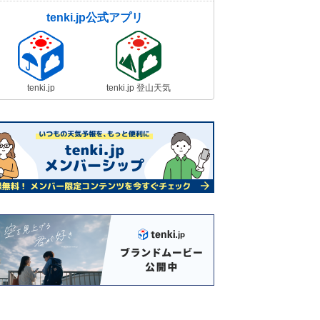
tenki.jp公式アプリ
tenki.jp
tenki.jp 登山天気