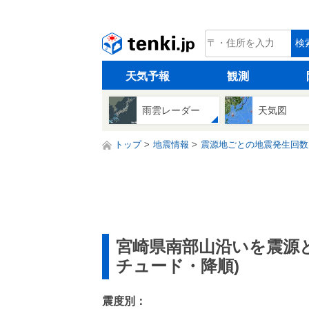
tenki.jp
検
天気予報
観測
雨雲レーダー
天気図
トップ
地震情報
震源地ごとの地震発生回数
宮崎県南部山沿いを震源
チュード・降順)
震度別：