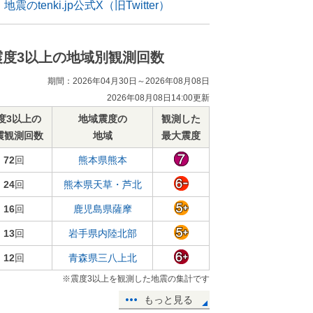
地震のtenki.jp公式X（旧Twitter）
震度3以上の地域別観測回数
期間：2026年04月30日～2026年08月08日
2026年08月08日14:00更新
度3以上の
地域震度の
観測した
震観測回数
地域
最大震度
72
回
熊本県熊本
24
回
熊本県天草・芦北
16
回
鹿児島県薩摩
13
回
岩手県内陸北部
12
回
青森県三八上北
※震度3以上を観測した地震の集計です
もっと見る