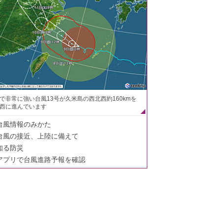
で非常に強い台風13号が久米島の西北西約160kmを
西に進んでいます
台風情報のみかた
台風の接近、上陸に備えて
知る防災
アプリで台風進路予報を確認